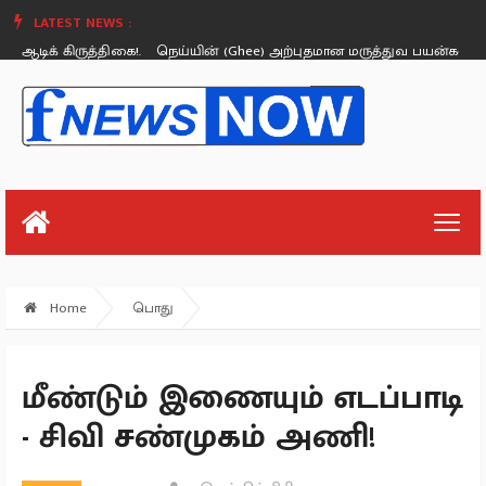
LATEST NEWS :
ஆடிக் கிருத்திகை!.
நெய்யின் (Ghee) அற்புதமான மருத்துவ பயன்கள்.
இ
Thursday, August 26
Home
பொது
மீண்டும் இணையும் எடப்பாடி
- சிவி சண்முகம் அணி!