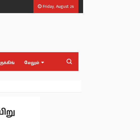
Friday, August 26
.எல்.ஏக்கள்.
‘Blast' ஆக எதிர்பார்த்த மக்களுக்கு ‘Waste’ பட்ஜெட் - முன்னா
குக்கிங்
மேலும்
யிறு