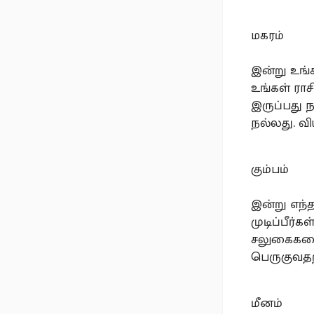
மகரம்
இன்று உங்க
உங்கள் ரா
இருப்பது ந
நல்லது. வ
கும்பம்
இன்று எந்த
முடிப்பீர்
சலுகைகளை 
பெருகுவதற்
மீனம்