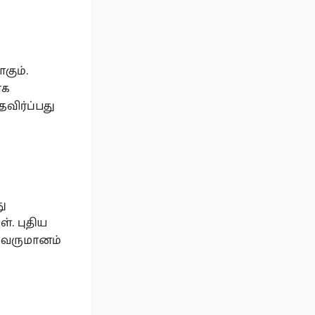
கும்.
ாக
விர்ப்பது
து
ள். புதிய
. வருமானம்