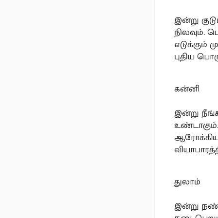
இன்று குடு
நிலவும். ப
எடுக்கும் 
புதிய பொர
கன்னி
இன்று நீங்
உண்டாகும்
ஆரோக்கிய
வியாபாரத்
துலாம்
இன்று நண்