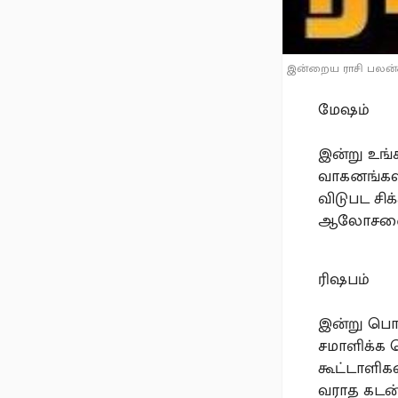
இன்றைய ராசி பலன்கள
மேஷம்
இன்று உங்
வாகனங்களா
விடுபட சி
ஆலோசனைகளா
ரிஷபம்
இன்று பொர
சமாளிக்க 
கூட்டாளிக
வராத கடன்