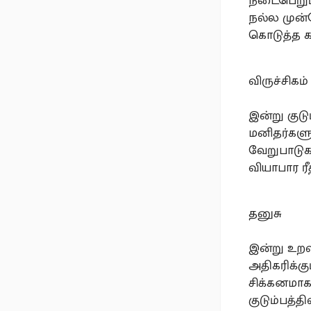
நடைபெறும்
நல்ல முன்ன
கொடுத்த க
விருச்சிகம்
இன்று குடு
மனிதர்களுட
வேறுபாடுக
வியாபார ர
தனுசு
இன்று உறவ
அதிகரிக்க
சிக்கனமாக
குடும்பத்த