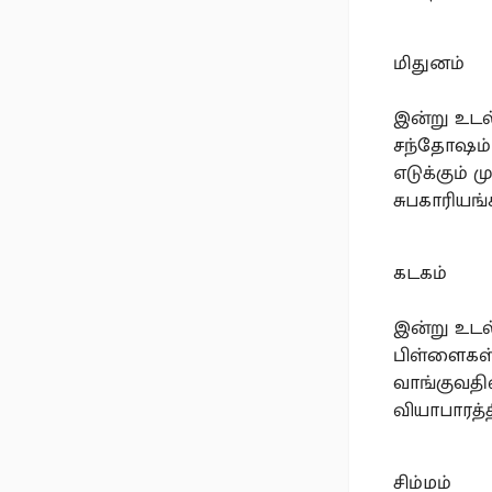
மிதுனம்
இன்று உடல்
சந்தோஷம் 
எடுக்கும்
சுபகாரியங்
கடகம்
இன்று உடல
பிள்ளைகள் 
வாங்குவதி
வியாபாரத்த
சிம்மம்