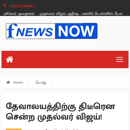
LATEST NEWS :
்மர் அவதாரம்!.
முதல்வர் விஜய் அதிரடி : மகளிர் டென்னிஸ் போட்டிக்கு ரூ.1
Thursday, August 26
Home
பொது
தேவாலயத்திற்கு திடீரென
சென்ற முதல்வர் விஜய்!