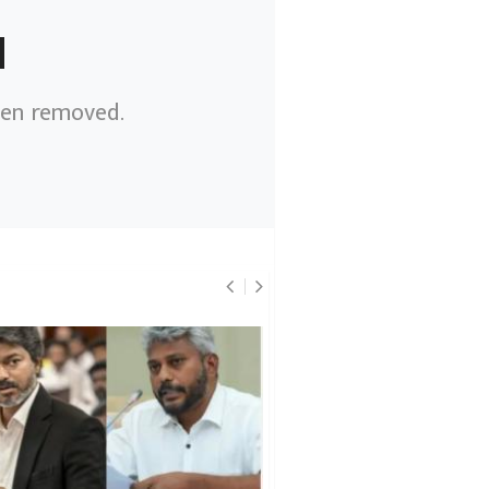
d
een removed.