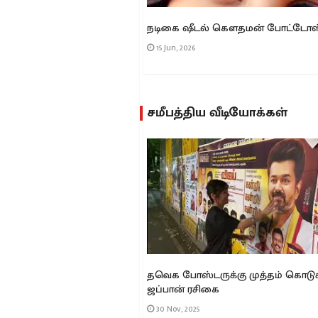
்தூர் ஸ்ரீ வேதபுரீஸ்வரர்
நடிகை ஷீடல் கௌதமன் போட்டோஸ
ருவிழா
15 Jun, 2026
சமீபத்திய வீடியோக்கள்
ரர் பிரதோஷ பூஜை -
தவெக போஸ்டருக்கு முத்தம் கொடுக்
ேரி
ஜப்பான் ரசிகை
30 Nov, 2025