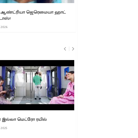
 ஆண்ட்ரியா ஜெரெமையா ஹாட்
நடிகை துஷாரா விஜயன் லே
ோஸ்!
போட்டோஸ்!
 2026
10 Mar, 2026
ர் இல்லா மெட்ரோ ரயில்
ஓம் நமோ வெங்கடேசா ! 
ஸ்ரீனிவாசா!
 2025
23 Nov, 2025