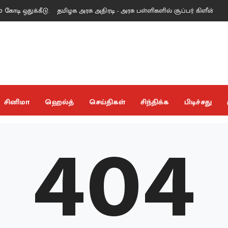
 ஒதுக்கீடு.
தமிழக அரசு அதிரடி - அரசு பள்ளிகளில் சூப்பர் கிளீன், சூப்பர் கே
404
சினிமா
ஹெல்த்
செய்திகள்
சிந்திக்க
பிடிச்சது