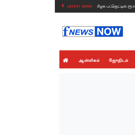
 விஜய்!.
விளையாட்டு வீரர்களுக்கு ஜாக்பாட் - தமிழக பட்ஜெட்டில் ரூ.50 கோடி
LATEST NEWS :
ஆன்மிகம்
ஜோதிடம்