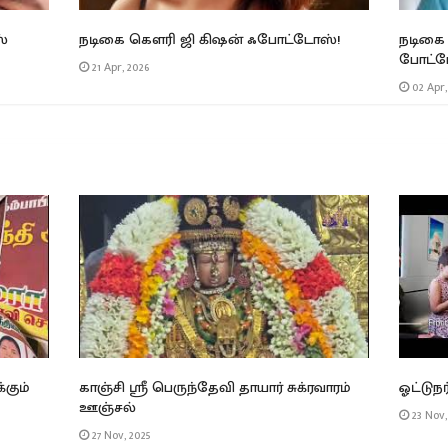
்
நடிகை கௌரி ஜி கிஷன் ஃபோட்டோஸ்!
நடிகை
போட்ட
21 Apr, 2026
02 Apr,
கும்
காஞ்சி ஶ்ரீ பெருந்தேவி தாயார் சுக்ரவாரம்
ஓட்டுந
ஊஞ்சல்
23 Nov,
27 Nov, 2025