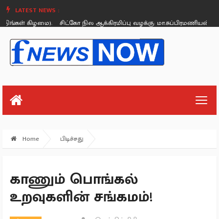
LATEST NEWS :
்கள் கிழமை).
சிட்கோ நில ஆக்கிரமிப்பு வழக்கு: மா.சுப்பிரமணியன் மீது நீதி
Monday, August 26
Home
பிடிச்சது
காணும் பொங்கல்
உறவுகளின் சங்கமம்!