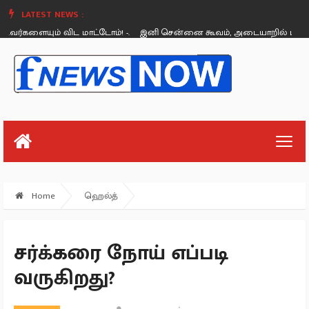
LATEST NEWS :
களையும் விட மாட்டோம்! -.
இனி சென்னை கூவம், அடையாறில் படகு சவாரி
Friday, August 26
Home
ஹெல்த்
சர்க்கரை நோய் எப்படி
வருகிறது?