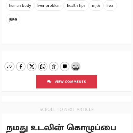
human body
liver problem
health tips
ஈரல்
liver
நச்சு
VIEW COMMENTS
SCROLL TO NEXT ARTICLE
நமது உடலின் கொழுப்பை