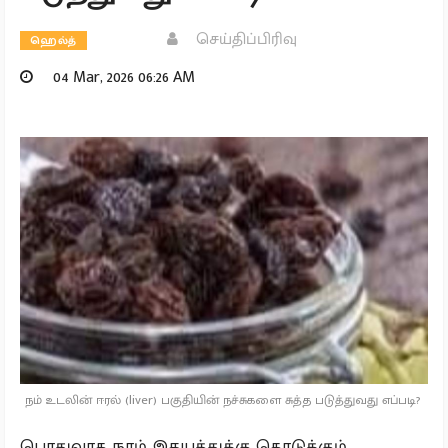
செய்திப்பிரிவு
ஹெல்த்
04 Mar, 2026 06:26 AM
நம் உடலின் ஈரல் (liver) பகுதியின் நச்சுகளை சுத்த படுத்துவது எப்படி?
பொதுவாக நாம் இதயத்துக்கு கொடுக்கும்