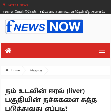
LATEST NEWS :
ை வேண்டுகோள்.
சட்டசபை சண்டை… மார்ட்டின் மீது அமலாக்கத்துறை நடவ
Sunday, August 26
Home
ஹெல்த்
நம் உடலின் ஈரல் (liver)
பகுதியின் நச்சுகளை சுத்த
படுத்துவது எப்படி?