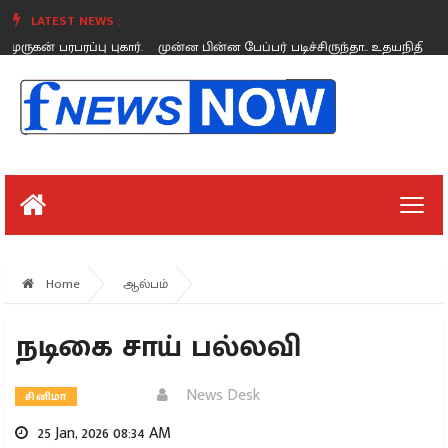
LATEST NEWS :
முன்ன பின்ன பேப்பர் படிச்சிருந்தா.. உதயநிதிக்கு விஜய் பதிலடி.
விஜய்,
Sunday, August 26
Home
ஆல்பம்
நடிகை சாய் பல்லவி
News Desk
சினிமா
25 Jan, 2026 08:34 AM