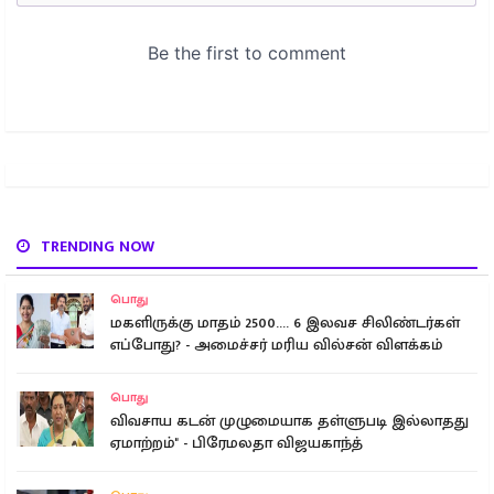
TRENDING NOW
பொது
மகளிருக்கு மாதம் 2500.... 6 இலவச சிலிண்டர்கள்
எப்போது? - அமைச்சர் மரிய வில்சன் விளக்கம்
பொது
விவசாய கடன் முழுமையாக தள்ளுபடி இல்லாதது
ஏமாற்றம்" - பிரேமலதா விஜயகாந்த்