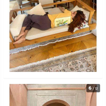
6
/ 12