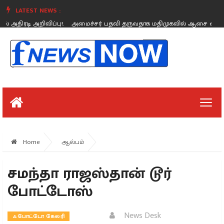
LATEST NEWS :
்பு!.
அமைச்சர் பதவி தருவதாக மதிமுகவில் ஆசை வார்த்தை கூறினார்கள் - 
Friday, August 26
Home
ஆல்பம்
சமந்தா ராஜஸ்தான் டூர்
போட்டோஸ்
News Desk
ஃபோட்டோ கேலரி