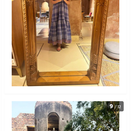
9
/ 12