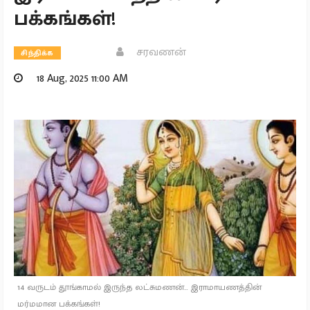
பக்கங்கள்!
சரவணன்
சிந்திக்க
18 Aug, 2025 11:00 AM
14 வருடம் தூங்காமல் இருந்த லட்சுமணன்… இராமாயணத்தின்
மர்மமான பக்கங்கள்!