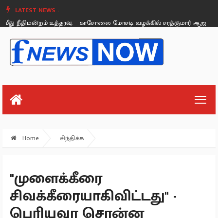
LATEST NEWS :
நீதிமன்றம் உத்தரவு.
காசோலை மோசடி வழக்கில் சரத்குமார் ஆஜராக நீதிமன்
Monday, August 26
Home
சிந்திக்க
"முளைக்கீரை
சிவக்கீரையாகிவிட்டது" -
பெரியவா சொன்ன