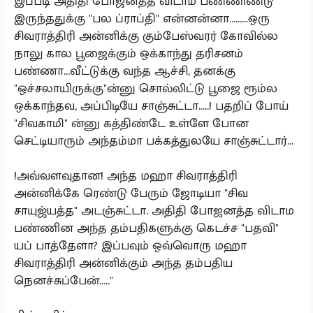
இப்படி அதிதி போஜனத்த விடாம பண்ணிண்டு
இருந்ததுக்கு "பல ப்ராப்தி" என்னன்னா.........ஒரு
சிவராத்திரி அன்னிக்கு கும்பேஸ்வரர் கோவில்ல
நாலு கால பூஜைக்கும் ஒக்காந்து தரிசனம்
பண்ணா...வீட்டுக்கு வந்த ஆச்சி, தனக்கு
"ஒச்சலாயிருக்கு"ன்னு சொல்லிட்டு பூஜை ரூம்ல
ஒக்காந்தவ, அப்பிடியே சாஞ்சுட்டா.....! பதறிப் போய்
"சிவகாமி" ன்னு கத்திண்டே உள்ளே போன
செட்டியாரும் அந்தம்மா பக்கத்துலயே சாஞ்சுட்டார்...
!அவ்வளவுதான! அந்த மஹா சிவராத்திரி
அன்னிக்கே ரெண்டு பேரும் ஜோடியா "சிவ
சாயுஜ்யத்த" அடஞ்சுட்டா. அதிதி போஜனத்த விடாம
பண்ணின அந்த தம்பதிகளுக்கு கெடச்ச "பதவி"
யப் பாத்தேளா? இப்பவும் ஒவ்வொரு மஹா
சிவராத்திரி அன்னிக்கும் அந்த தம்பதிய
நெனச்சுப்பேன்....."