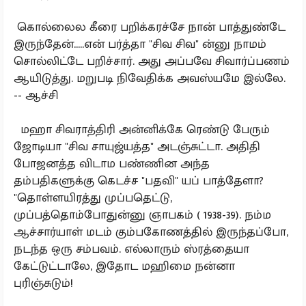
கொல்லைல கீரை பறிக்கரச்சே நான் பாத்துண்டே
இருந்தேன்.....என் பர்த்தா "சிவ சிவ" ன்னு நாமம்
சொல்லிட்டே பறிச்சார். அது அப்பவே சிவார்ப்பணம்
ஆயிடுத்து. மறுபடி நிவேதிக்க அவஸ்யமே இல்லே.
-- ஆச்சி
மஹா சிவராத்திரி அன்னிக்கே ரெண்டு பேரும்
ஜோடியா "சிவ சாயுஜ்யத்த" அடஞ்சுட்டா. அதிதி
போஜனத்த விடாம பண்ணின அந்த
தம்பதிகளுக்கு கெடச்ச "பதவி" யப் பாத்தேளா?
"தொள்ளயிரத்து முப்பதெட்டு,
முப்பத்தொம்போதுன்னு ஞாபகம் ( 1938-39). நம்ம
ஆச்சார்யாள் மடம் கும்பகோணத்தில் இருந்தப்போ,
நடந்த ஒரு சம்பவம். எல்லாரும் ஸ்ரத்தையா
கேட்டுட்டாலே, இதோட மஹிமை நன்னா
புரிஞ்சுடும்!