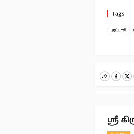
Tags
புரட்டாசி
ஸ்ரீ 