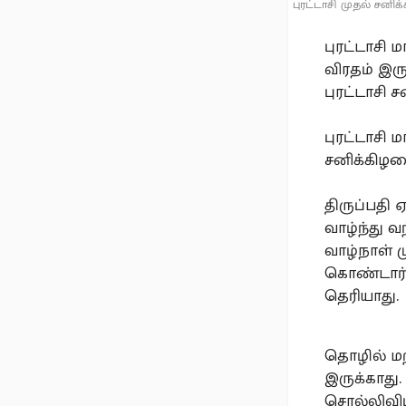
புரட்டாசி முதல் சனி
புரட்டாசி 
விரதம் இரு
புரட்டாசி
புரட்டாசி
சனிக்கிழமை
திருப்பதி
வாழ்ந்து வந
வாழ்நாள் ம
கொண்டார். 
தெரியாது.
தொழில் ம
இருக்காது.
சொல்லிவிட்