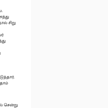
ை.
த்து
ல் சிறு
ர்
்து
ு
த்தார்.
தாம்
் சென்று