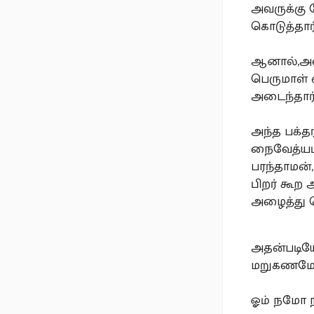
அவருக்கு
கொடுத்தார்
ஆனால்,அதை
பெருமாள் 
அடைந்தார
அந்த பக்த
நைவேத்யம்
பரந்தாமன்
பிறர் கூற
அழைத்து க
அதன்படியே
மறுகணமே அ
ஓம் நமோ