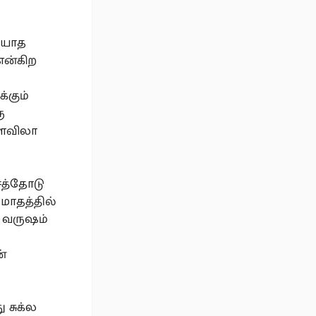
ியாத
என்கிற
்கும்
ு
அளவிலா
சத்தோடு
மாதத்தில்
ு வருஷம்
்
ு சுக்ல