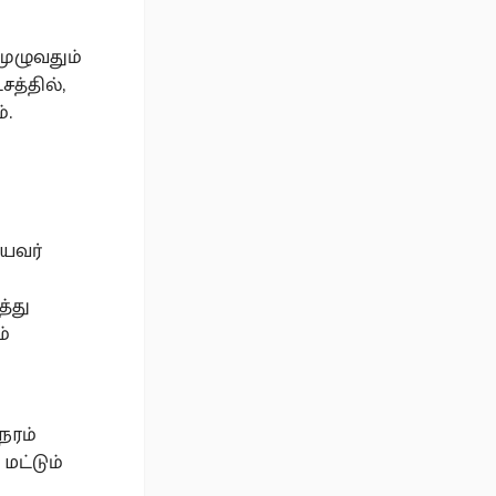
முழுவதும்
சத்தில்,
்.
ுயவர்
த்து
ம்
ேரம்
மட்டும்