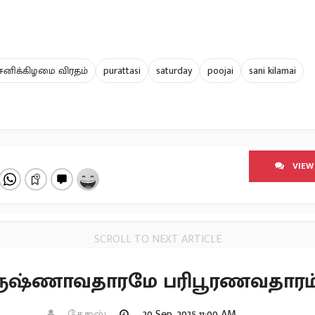
சனிக்கிழமை விரதம்
purattasi
saturday
poojai
sani kilamai
VIEW
SCROLL TO NEXT ARTICLE
கிருஷ்ணாவதாரமே பரிபூரணவதாரம்
தேஜஸ்
20 Sep, 2025 11:00 AM