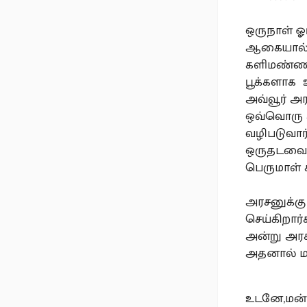
ஒருநாள் 
ஆகையால் 
களிமண்ணால
பூக்களாக 
அவ்வூர் அ
ஒவ்வொரு ச
வழிபடுவார்
ஒருதடவை ம
பெருமாள் 
அரசனுக்கு
செய்கிறார
அன்று அரச
அதனால் மக
உடனே,மன்ன