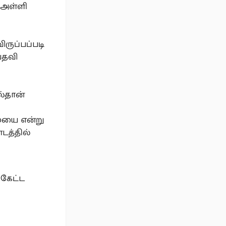
 அள்ளி
ருப்பப்படி
பதவி
ல்தான்
மையை என்று
்டத்தில்
கேட்ட