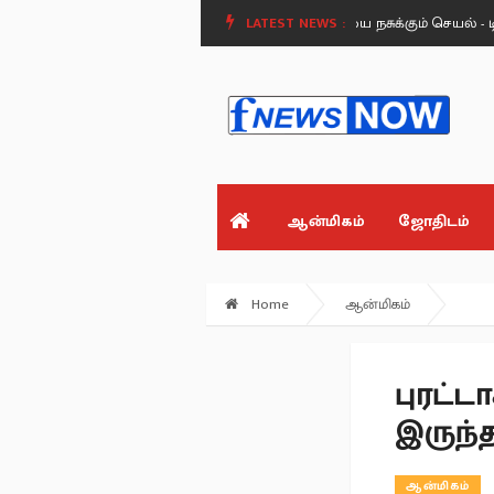
நிதி கைது: எதிர்க்கட்சிகளின் குரல்வளையை நசுக்கும் செயல் - டிடிவி தின
LATEST NEWS :
ஆன்மிகம்
ஜோதிடம்
Home
ஆன்மிகம்
புரட்ட
இருந்த
ஆன்மிகம்