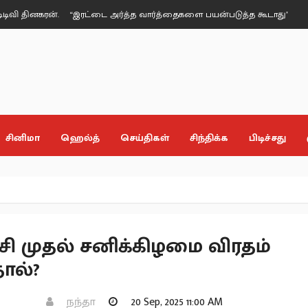
கரன்.
“இரட்டை அர்த்த வார்த்தைகளை பயன்படுத்த கூடாது” - கே.பி.முனுசா
சினிமா
ஹெல்த்
செய்திகள்
சிந்திக்க
பிடிச்சது
ாசி முதல் சனிக்கிழமை விரதம்
ால்?
நந்தா
20 Sep, 2025 11:00 AM