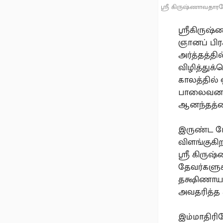
ஸ்ரீ கிருஷ்ணாவதார
ஸ்ரீகிருஷ
ஞானப் பிர
அர்த்தத்தி
விழித்துக்
காலத்தில்
பாலைவனத்த
ஆனந்தத்தை
இருண்ட மே
விளங்குகி
ஸ்ரீ கிருஷ
தேவர்களுக்
தக்ஷிணாயண
அவதரித்த 
இம்மாதிரிய