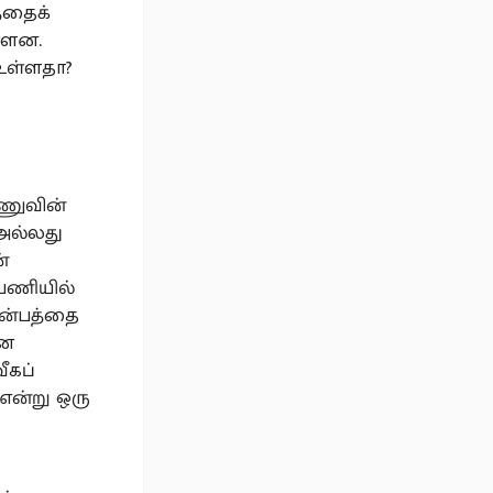
்தைக்
்ளன.
 உள்ளதா?
்ணுவின்
 அல்லது
்
 பணியில்
ின்பத்தை
என
ீகப்
 என்று ஒரு