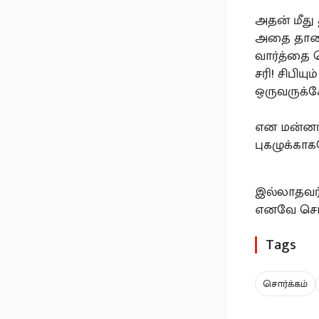
அதன் மீது
அதை தானம்
வார்த்தை 
சரி! சிபிய
ஒருவருக்க
என மன்னர்
புகழுக்க
இல்லாதவர்
எனவே சொர்க
Tags
சொர்க்கம்