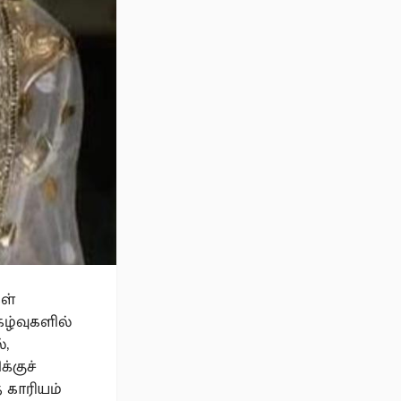
ள்
ழ்வுகளில்
்,
்குச்
 காரியம்