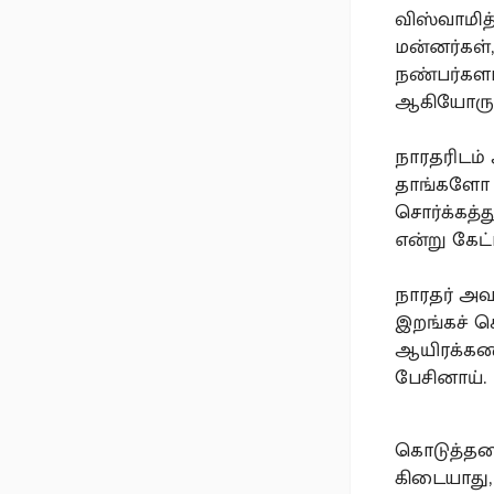
விஸ்வாமித
மன்னர்கள்,
நண்பர்களா
ஆகியோருட
நாரதரிடம் 
தாங்களோ த
சொர்க்கத்த
என்று கேட
நாரதர் அவ
இறங்கச் செ
ஆயிரக்கணக
பேசினாய்
கொடுத்ததை
கிடையாது, 