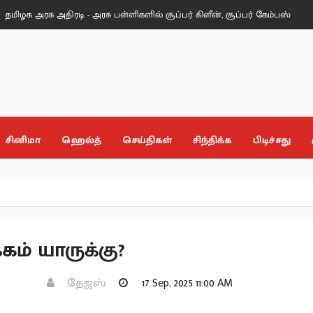
சு அதிரடி - அரசு பள்ளிகளில் சூப்பர் கிளீன், சூப்பர் கேம்பஸ் திட்டம்!.
பட்
சினிமா
ஹெல்த்
செய்திகள்
சிந்திக்க
பிடிச்சது
கம் யாருக்கு?
தேஜஸ்
17 Sep, 2025 11:00 AM