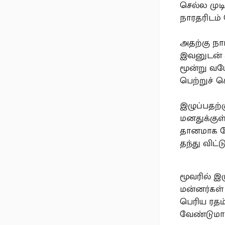
செல்ல முட
நாரதரிடம்
அதற்கு நா
இவனுடன் ம
மூன்று வய
பெற்றுச் ச
இழுப்பதற்
மனதுக்குள
தானமாக க
தந்து விட
மூவரில் இ
மன்னர்கள்
பெரிய ரதம
வேண்டுமா