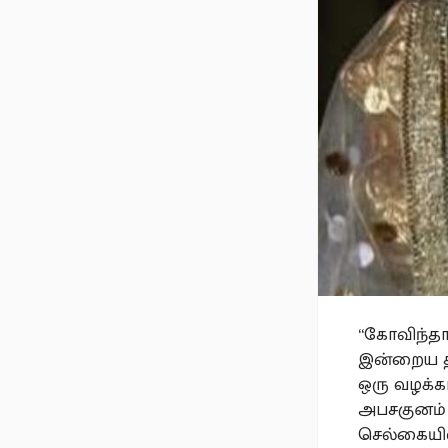
“கோவிந்தா
இன்றைய தம
ஒரு வழக்க
அபசகுனம் 
செல்கையில்