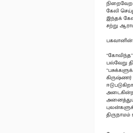
நிறைவேறாம
கேலி செய்
இந்தக் கே
சற்று ஆராய
பகவானின் 
“கோவிந்த
பல்வேறு த
“பசுக்களுக
கிருஷ்ணர்
ஈடுபடுகிற
அடைகின்றன
அனைத்தும் 
புலன்களுக
திருநாமம் 