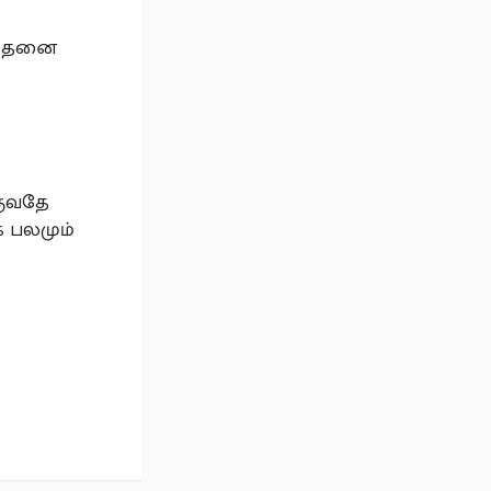
் இதனை
குவதே
 பலமும்