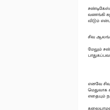
சண்டிகேஸ்
வணங்கி சு
விடும் என்
சிவ ஆலங்க
மேலும் சண
பாதுகப்பவர
எனவே சிவ 
மெதுவாக ச
எதையும் ந
கலையாமல்