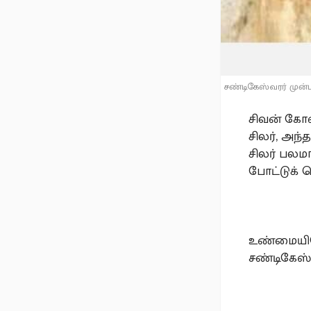
சண்டிகேஸ்வரர் முன்
சிவன் கோவி
சிலர், அந
சிலர் பலம
போட்டுக் 
உண்மையிலே
சண்டிகேஸ்வ