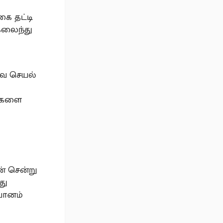
கை தட்டி
 கலைந்து
ாவ செயல்
துகளை
் சென்று
து
யானம்