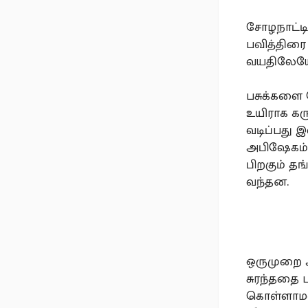
சோழநாட்டில
பவித்திரை
வயதிலேயே
பசுக்களை
உயிராக கரு
வடிப்பது 
அபிஷேகம் ச
பிறகும் த
வந்தன.
ஒருமுறை அ
சுரந்ததை ப
கொள்ளாமல்