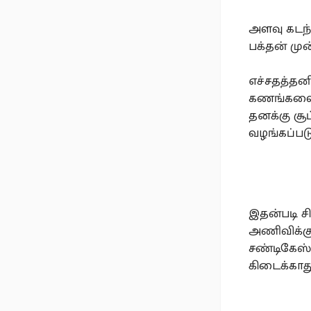
அளவு கடந்
பக்தன் முன
எச்சதத்தன
கணங்களை 
தனக்கு சூ
வழங்கப்படு
இதன்படி 
அணிவிக்கும
சண்டிகேஸ
கிடைக்காது