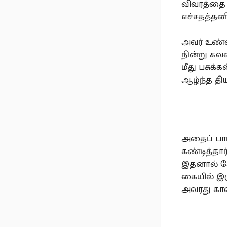
விவரத்தை 
எச்சதத்தன
அவர் உண்ம
நின்று கவ
மீது பசுக
ஆழ்ந்த திய
அதைப் பார
கண்டித்தார
இதனால் கோ
கையில் இர
அவரது கால