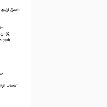
அதி தீவிர
சிவ
தோடு,
னமும்
ம்
ந்த பலன்