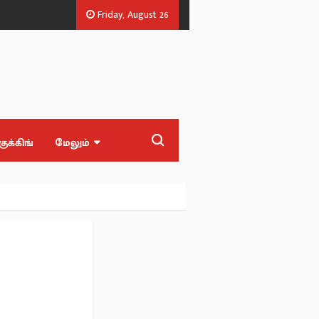
Friday, August 26
எல்.ஏக்கள்.
‘Blast' ஆக எதிர்பார்த்த மக்களுக்கு ‘Waste’ பட்ஜெட் - முன்னாள
குக்கிங்
மேலும்