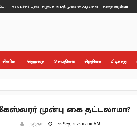
்சர் பதவி தருவதாக மதிமுகவில் ஆசை வார்த்தை கூறினார்கள் - மதிமுக எம்.
சினிமா
ஹெல்த்
செய்திகள்
சிந்திக்க
பிடிச்சது
கேஸ்வரர் முன்பு கை தட்டலாமா?
நந்தா
15 Sep, 2025 07:00 AM