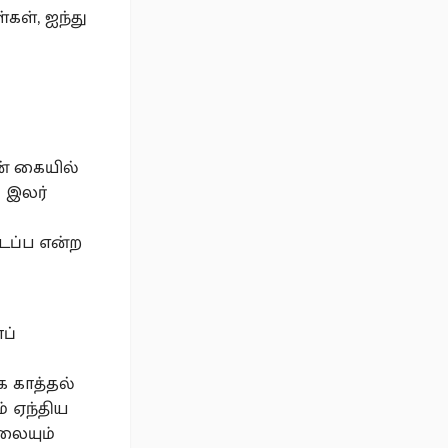
்கள், ஐந்து
ன் கையில்
் இலர்
டப்ப என்ற
ப்
ை காத்தல்
் ஏந்திய
லையும்