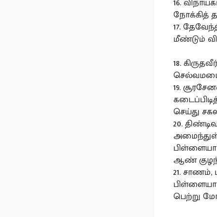
16. விநாயக
நோக்கித் 
17. தேவேந
மீண்டும் வ
18. கிருத
செல்வமடை
19. சூரசே
கடைப்பிடி
செய்து சக
20. திண்ட
அமைந்துள்
பிள்ளையார
ஆண் குழந்
21. சாணம்,
பிள்ளையார
பெற்று மோ