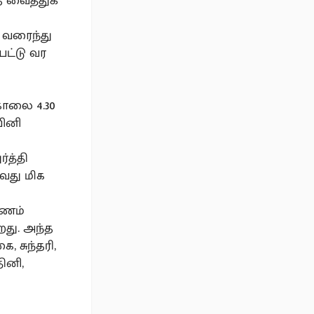
 வைத்துக்
் வரைந்து
பட்டு வர
காலை 4.30
யினி
்த்தி
ுவது மிக
ாணம்
றது. அந்த
, சுந்தரி,
ினி,