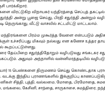
்கிறார். தென் இந்தியாவில் தன் கரங்களில் மோதகத்தை
ி பார்க்கிறார்.
டிகளை விரட்டுகிற விநாயகர் யந்திரத்தை செப்புத் தகட்டில
ுர்த்தி அன்று பூஜை செய்து, பிரதி சதுர்த்தி அன்றும் வழி
டி நெருங்காது, வீட்டு வாசலில் சட்டமிட்டு மாட்டலாம்.
 மந்திரங்களை பிரம்ம முகூர்த்த வேளை என்பபடும் அதி
-க்குள் உச்சரிப்பது மிகவும் நல்லது என கணேச உத்தர தா
் கூறப்பட்டுள்ளது.
ரை தேய்பிறை சதுர்த்திதோறும் வழிபடுவது சங்கடகர சதுர
கப்படும். அதுவும் அந்நாளில் வன்னிமரத்தடியில் வழிபட
ையார் 15 பெண்களை திருமணம் செய்து கொண்டதாக புர
 வடக்கு இந்திய புராணங்களில் இக்குறிப்பு காணப்படுகி
தினிகள் சித்தி, புத்தி, வல்லமை, மோதை, பிரமோதை, சுமகை
மங்கலை, கேசினி, சாந்தை, சாருகாசை, சுமத்திரை, நந்த