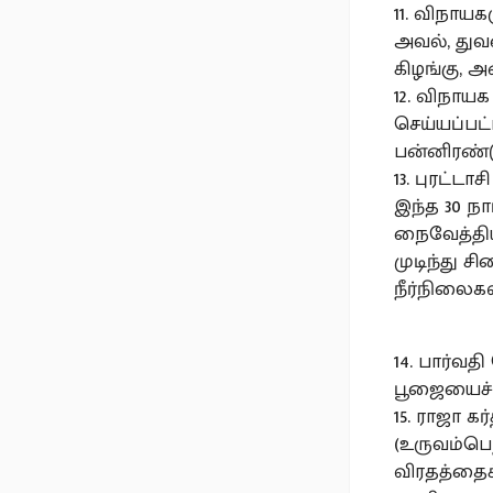
11. விநாயகர
அவல், துவரை
கிழங்கு, 
12. விநாய
செய்யப்பட
பன்னிரண்ட
13. புரட்ட
இந்த 30 ந
நைவேத்தியங
முடிந்து
நீர்நிலைக
14. பார்வத
பூஜையைச் 
15. ராஜா க
(உருவம்பெற
விரதத்தைக