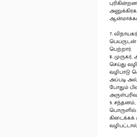
புரிகின்றன
அனுக்கிரக
ஆன்மாக்களு
7. விநாயக
பெயருடன் 
பெற்றார்.
8. முருகர்
செய்து வழ
வழிபாடு ச
அப்படி அல
போதும் பி
அருள்புரிவா
9. சந்தனம்
பொருளில் 
கிடைக்கக் 
வழிபட்டால்