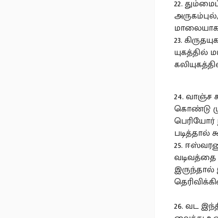
22. தும்மைப
அருகம்பு
மாலையாக அ
23. கிருதய
யுகத்தில் 
கலியுகத்தி
24. வாஞ்ச
கொண்டு மு
பெரியோர் ந
படித்தால் 
25. ஈஸ்வர
வடிவத்தை 
இருந்தால்
தெரிவிக்க
26. வட இந