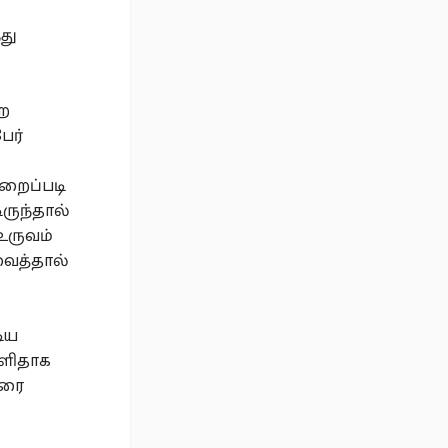
து
்ற
ேர்
ுறைப்படி
ருந்தால்
உருவம்
வைத்தால்
டிய
எளிதாக
கரை