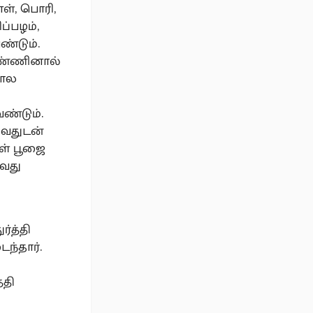
எள், பொரி,
ப்பழம்,
்டும்.
 மண்ணினால்
போல
ேண்டும்.
ுவதுடன்
ாள் பூஜை
வது
ர்த்தி
ந்தார்.
்தி