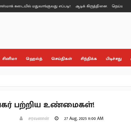
் கடையில் மதுவாங்குவது எப்படி?.
ஆடிக் கிருத்திகை!.
நெய்யின் (Ghee
சினிமா
ஹெல்த்
செய்திகள்
சிந்திக்க
பிடிச்சது
கர் பற்றிய உண்மைகள்!
சரவணன்
27 Aug, 2025 11:00 AM