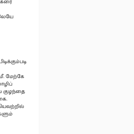
ாயகரை
ாலேயே
ிக்கும்படி
ீ. மேற்கே
ொழிப்
் குழந்தை
கை.
கியவற்றில்
களும்