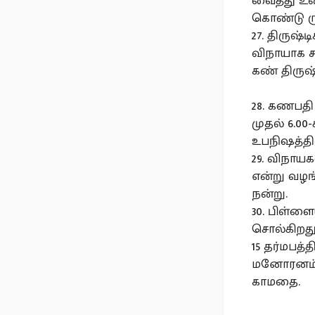
வைத்து உண
கொண்டு ருச
27. திருஷ்
விநாயாக சத
கண் திருஷ்
28. கணபதி
முதல் 6.00
உபநிஷத்தில
29. விநாயக
என்று வழங்
நன்று.
30. பிள்ள
சொல்கிறது.
15 தர்மபத்
மனோரனம், 
காமதை.