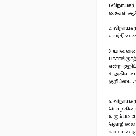
1.விநாயகர்
கைகள் ஆறெ
2. விநாயக
உயர்திணைய
3. யானையை
பாசாங்குச
என்ற குறிப
4. அகில உ
குறிப்பை 
5. விநாயகர
பொழிகின்ற
6. கும்பம
தொழிலையும
கரம் மறைத