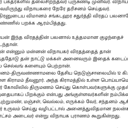
ர் பக்தர்களில் தலைசிறந்தவர் புருசுண்டி முனிவர். விந
தவமிருந்து விநாயகரை நேரே தரிசனம் செய்தவர்.
்திரனுடைய விமானம் சங்கடஹர சதுர்த்தி விரதப் பலன
ிண்ணில் பறக்க ஆரம்பித்தது.
வீர்யன் இந்த விரதத்தின் பலனால் உத்தமமான குழந்தைச்
ந்தான்.
னன் என்னும் மன்னன் விநாயகர் விரதத்தைத் தான்
த்ததோடு தன் நாட்டு மக்கள் அனைவரும் இதைக் கடைப்பிட
ல செல்வங் களையும் பெற்றான்.
ிவனம்-திருவண்ணாமலை தேசிய நெடுஞ்சாலையில் 12 கி.ம
ள கிராமம் தீவனூர். அந்த கிராமத்தில் உள்ள பொய்யாம
் கோவிலில் திருமணம் செய்து கொள்பவர்களுக்கு முதல
தையாகப் பிறக்கும் என்பது அங்குள்ளவர்களின் நம்பிக்
 புற்றுமண், மஞ்சள், வெல்லம், எருக்கம் வேர், சந்தனம் ஆ
் உருவம் செய்து வழிபட்டால் அனைத்துவிதமான நலன்
ட்சம் அடைவர் என்று விநாயக புராணம் கூறுகின்றது.