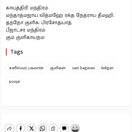
காயத்திரி மந்திரம்
மந்தாத்மஜாய வித்மஹே ரக்த நேத்ராய தீமஹி.
தந்நோ குளிக: பிரசோதயாத்
பீஜாட்சர மந்திரம்
கும் குளிகாயநம
Tags
சனீஸ்வர பகவான்
குளிகன்
sani bagavan
kuligan
poojai