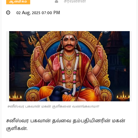
சரவணன்
ஆன்மிகம்
02 Aug, 2025 07:00 PM
சனீஸ்வர பகவான் மகன் குளிகனை வணங்கலாமா?
சனீஸ்வர பகவான் தவ்வை தம்பதியினரின் மகன்
குளிகன்.