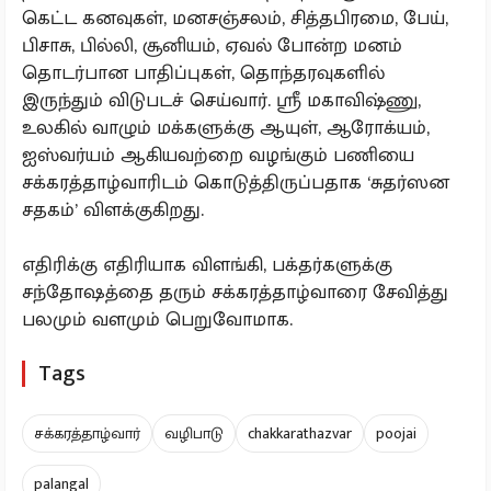
கெட்ட கனவுகள், மனசஞ்சலம், சித்தபிரமை, பேய்,
பிசாசு, பில்லி, சூனியம், ஏவல் போன்ற மனம்
தொடர்பான பாதிப்புகள், தொந்தரவுகளில்
இருந்தும் விடுபடச் செய்வார். ஸ்ரீ மகாவிஷ்ணு,
உலகில் வாழும் மக்களுக்கு ஆயுள், ஆரோக்யம்,
ஐஸ்வர்யம் ஆகியவற்றை வழங்கும் பணியை
சக்கரத்தாழ்வாரிடம் கொடுத்திருப்பதாக ‘சுதர்ஸன
சதகம்’ விளக்குகிறது.
எதிரிக்கு எதிரியாக விளங்கி, பக்தர்களுக்கு
சந்தோஷத்தை தரும் சக்கரத்தாழ்வாரை சேவித்து
பலமும் வளமும் பெறுவோமாக.
Tags
சக்கரத்தாழ்வார்
வழிபாடு
chakkarathazvar
poojai
palangal