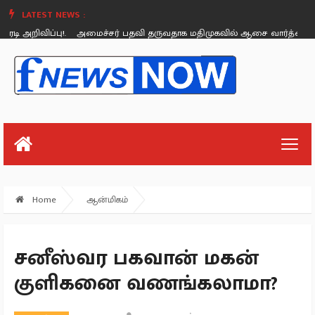
LATEST NEWS :
 அறிவிப்பு!.
அமைச்சர் பதவி தருவதாக மதிமுகவில் ஆசை வார்த்தை கூறினார்
Friday, August 26
Home
ஆன்மிகம்
சனீஸ்வர பகவான் மகன்
குளிகனை வணங்கலாமா?