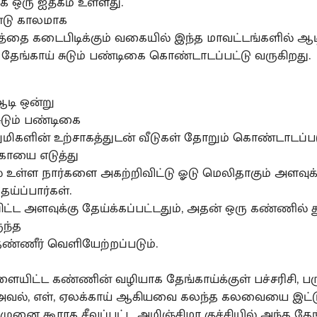
க ஒரு ஐதீகம் உள்ளது.
டு காலமாக
த்தை கடைபிடிக்கும் வகையில் இந்த மாவட்டங்களில் ஆட
ு தேங்காய் சுடும் பண்டிகை கொண்டாடப்பட்டு வருகிறது.
டி ஒன்று
சுடும் பண்டிகை
ிறுமிகளின் உற்சாகத்துடன் வீடுகள் தோறும் கொண்டாடப்பட
்காயை எடுத்து
 உள்ள நார்களை அகற்றிவிட்டு ஓடு மெலிதாகும் அளவு
ய்ப்பார்கள்.
பிட்ட அளவுக்கு தேய்க்கப்பட்டதும், அதன் ஒரு கண்ணில்
ுந்த
தண்ணீர் வெளியேற்றப்படும்.
ளையிட்ட கண்ணின் வழியாக தேங்காய்க்குள் பச்சரிசி, பரு
 அவல், எள், ஏலக்காய் ஆகியவை கலந்த கலவையை இட்ட
 முனை கூராக சீவப்பட்ட அழிஞ்சிமர குச்சியில் அந்த த