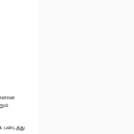
 நாளான
றும்
க படைத்து