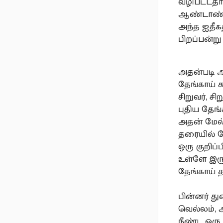
வழிபட்டதா
ஆண்டாண்
அந்த ஐதீக
பிறப்பன்ற
அதன்படி ஆ
தேங்காய் 
சிறுவர், ச
புதிய தேங
அதன் மேல்
தரையில் தே
ஒரு குறிப்
உள்ளே இர
தேங்காய் 
பின்னர் து
வெல்லம்,
நீண்ட ஒரு