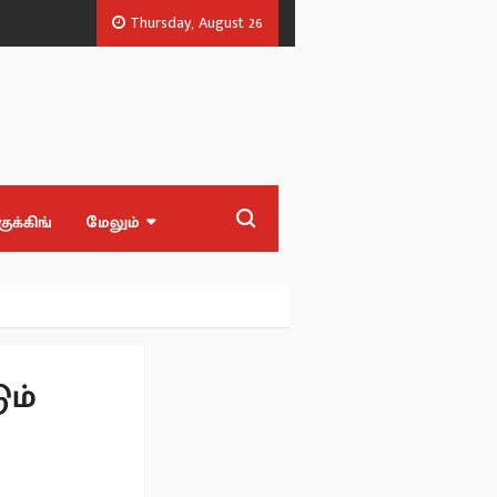
Thursday, August 26
.
அண்ணன் சீர் திட்டம் + பட்டுப்புடவை விலை எவ்வளவு? - அமைச்சர் ஜெ
குக்கிங்
மேலும்
ும்