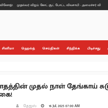
.
முதல்வர் விஜய் கோட் சூட் போட்ட விவசாயி - அமைச்சர் வினோத் புகழாரம்
சினிமா
ஹெல்த்
செய்திகள்
சிந்திக்க
பிடிச்சது
தத்தின் முதல் நாள் தேங்காய் சுட
கை!
தேஜஸ்
16 Jul, 2025 07:00 AM