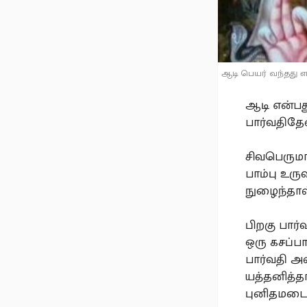
ஆடி பெயர் வந்தது எப
ஆடி என்பத
பார்வதிதேவ
சிவபெரும
பாம்பு உர
நுழைந்தாள
பிறகு பார
ஒரு கசப்ப
பார்வதி அ
யத்தனித்த
புனிதமடைய