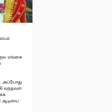
சமயம்
குல மங்கை
்
். அப்போது
ி வந்தவள்
க்க
ொறி ஆடியை