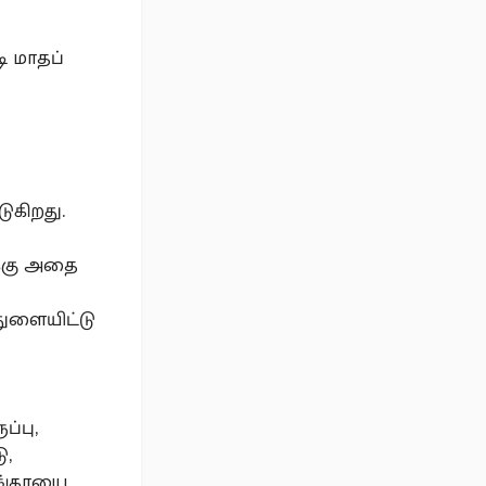
ி மாதப்
ுகிறது.
க்கு அதை
 துளையிட்டு
ப்பு,
ு,
ேங்காயை