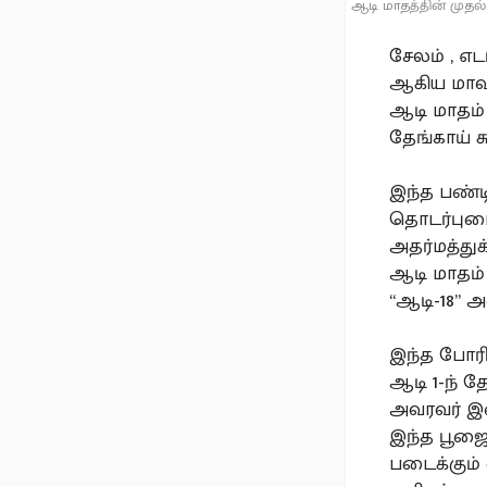
ஆடி மாதத்தின் முதல்
‌சேலம் , எட
ஆகிய மாவ
ஆடி மாதம்
தேங்காய் 
இந்த பண்ட
தொடர்புடை
அதர்மத்துக
ஆடி மாதம் 
‘‘ஆடி-18’’ 
இந்த போரி
ஆடி 1-ந் 
அவரவர் இஷ
இந்த பூஜ
படைக்கும்