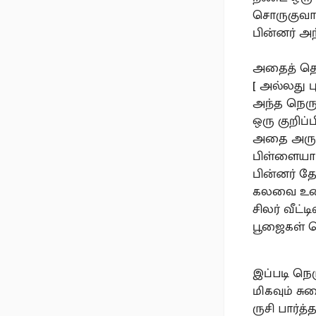
சொருகுவார
பின்னர் அந
அதைத் தொடர
[ அல்லது ப
அந்த நெருப
ஒரு குறிப்ப
அதை அருக
பிள்ளையார்
பின்னர் த
கலவை உணவை
சிலர் வீட்
பூஜைகள் செ
இப்படி நெர
மிகவும் சு
ருசி பார்