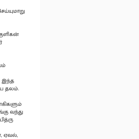
ெய்யுமாறு
 குளிகன்
்
ம்
 இந்த
ய தலம்.
ோகிகளும்
்கு வந்து
ித்ரு
, ஏவல்,