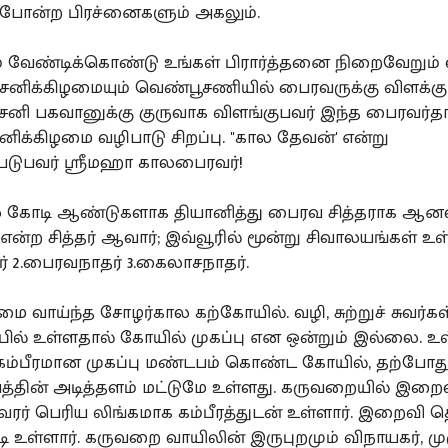
ம் போன்ற பிரச்னைகளும் அகலும்.
 வேண்டிக்கொண்டு உங்கள் பிரார்த்தனை நிறைவேறும
னிக்கிழமையும் வெண்பூசணியில் பைரவருக்கு விளக்க
 சனி பகவானுக்கு குருவாக விளங்குபவர் இந்த பைரவர்தா
ிக்கிழமை வழிபாடு சிறப்பு. "கால தேவன்' என்று
டுபவர் ஸ்ரீமஹா காலபைரவர்!
கோடி ஆண்டுகளாக தியானித்து பைரவ சித்தராக ஆனவர்
என்ற சித்தர் ஆவார்; இவ்வூரில் மூன்று சிவாலயங்கள் உள
் 2.பைரவநாதர் 3.கைலாசநாதர்.
 வாய்ந்த சோழர்கால கற்கோயில். வழி, சுற்றுச் சுவர்கள
்பில் உள்ளதால் கோயில் முகப்பு என ஒன்றும் இல்லை. உ
கம்பீரமான முகப்பு மண்டபம் கொண்ட கோயில், தற்போத
்தின் அடித்தளம் மட்டுமே உள்ளது. கருவறையில் இறை
ர் பெரிய லிங்கமாக கம்பீரத்துடன் உள்ளார். இறைவி த
ி உள்ளார். கருவறை வாயிலின் இருபுறமும் விநாயகர், மு