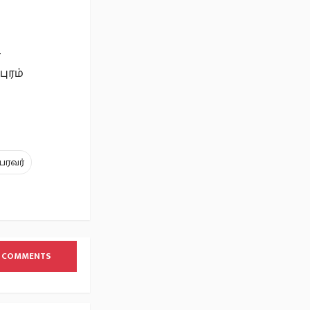
ள
ுரம்
ைரவர்
 COMMENTS