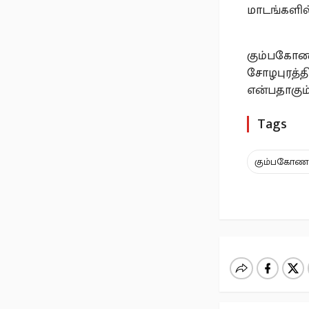
மாடங்களில
கும்பகோணம
சோழபுரத்த
என்பதாகும்
Tags
கும்பகோண