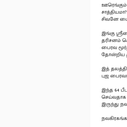
ஊரெங்கும்
சாத்தியமா?
சிவனே பை
இங்கு ஸ்ர
தரிசனம் ச
பைரவ மூர்
தோன்றிய 
இத் தலத்த
புஜ பைரவர
இந்த 64 பீ
செய்வதாக 
இருந்து ந
நவகிரகங்க