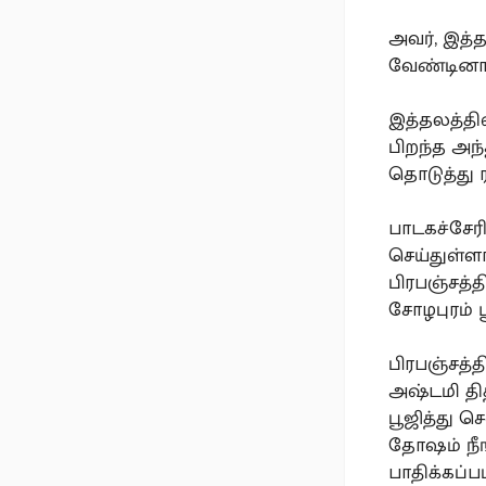
அவர், இத்
வேண்டினார
இத்தலத்தில
பிறந்த அந
தொடுத்து 
பாடகச்சேர
செய்துள்ளா
பிரபஞ்சத்
சோழபுரம் 
பிரபஞ்சத்
அஷ்டமி தி
பூஜித்து ச
தோஷம் நீங
பாதிக்கப்ப