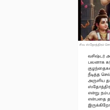
சிவ ஸ்தோத்திரம் 
வசிஷ்டர் 
பலனாக கர்
குழந்தைக
நீடித்த செ
அருளிய தா
ஸ்தோத்திர
என்று நம்
என்பதை தா
இருக்கிறோ