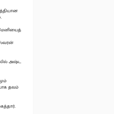
ு
்த்தியான
.
ுமேனியைத்
ஸ்வரன்
லில் அஷ்ட
மும்
யாக தவம்
த்தார்.