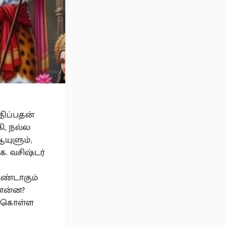
திப்பதன்
ி, நல்ல
யுளும்,
ை. வசிஷ்டர்
ண்டாகும்
னென்ன?
து கொள்ள