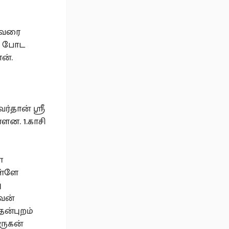
் வரை
ு போட
ன்.
தான் ஸ்ரீ
்ளன. 1.காசி
்
ள்ளே
ு
வன்
ென்புறம்
ருகன்