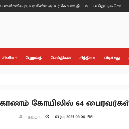
ில் சூப்பர் கிளீன், சூப்பர் கேம்பஸ் திட்டம்!.
பட்ஜெட்டில் சென்னைக்கு இ
சினிமா
ஹெல்த்
செய்திகள்
சிந்திக்க
பிடிச்சது
கோணம் கோயிலில் 64 பைரவர்கள்
நந்தா
03 Jul, 2025 09:00 PM