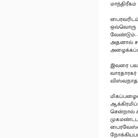
மாந்திரீக
பைரவரிடம்
ஒவ்வொரு ச
வேண்டும்.
அதனால் சன
அழைக்கப்ப
இவரை பல 
வாரதாரகர் 
விஸ்வநாதர
மிகப்பழைமை
ஆக்கிரமிப
சென்றால் 
முகமண்டபத
பைரவேஸ்வர
நோக்கியபட