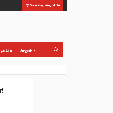
Saturday, August 26
த்தனை திட்டங்களா?.
3 மாதத்தில் ரூ.22000 கோடி கடன்.. தவெக ஆட்சி முடியு
குக்கிங்
மேலும்
!