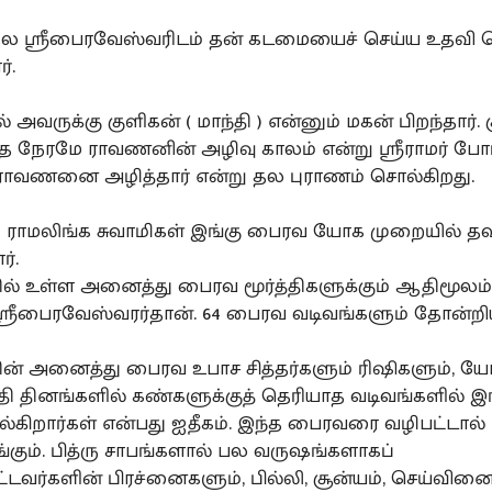
தல ஸ்ரீபைரவேஸ்வரிடம் தன் கடமையைச் செய்ய உதவி ச
்.
் அவருக்கு குளிகன் ( மாந்தி ) என்னும் மகன் பிறந்தார்.
்த நேரமே ராவணனின் அழிவு காலம் என்று ஸ்ரீராமர் போர
ராவணனை அழித்தார் என்று தல புராணம் சொல்கிறது.
ி ராமலிங்க சுவாமிகள் இங்கு பைரவ யோக முறையில் தவ
ர்.
தில் உள்ள அனைத்து பைரவ மூர்த்திகளுக்கும் ஆதிமூலம்
ஸ்ரீபைரவேஸ்வரர்தான். 64 பைரவ வடிவங்களும் தோன்றி
தின் அனைத்து பைரவ உபாச சித்தர்களும் ரிஷிகளும், ய
தி தினங்களில் கண்களுக்குத் தெரியாத வடிவங்களில் இங
ெல்கிறார்கள் என்பது ஐதீகம். இந்த பைரவரை வழிபட்டால் ப
்கும். பித்ரு சாபங்களால் பல வருஷங்களாகப்
ட்டவர்களின் பிரச்னைகளும், பில்லி, சூன்யம், செய்வினை