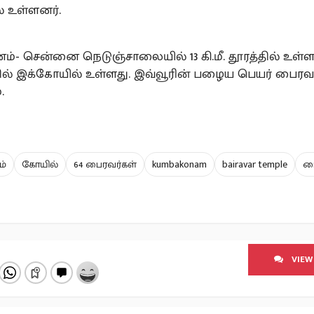
் உள்ளனர்.
்- சென்னை நெடுஞ்சாலையில் 13 கி.மீ. தூரத்தில் உள்
ில் இக்கோயில் உள்ளது. இவ்வூரின் பழைய பெயர் பைரவப
.
ம்
கோயில்
64 பைரவர்கள்
kumbakonam
bairavar temple
ப
VIEW