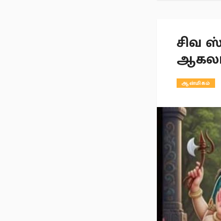
சிவ ஸ
ஆகலா
ஆன்மிகம்