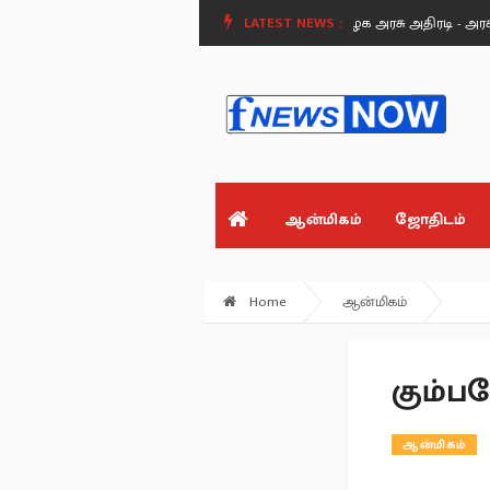
தமிழக பட்ஜெட்டில் ரூ.50 கோடி ஒதுக்கீடு.
LATEST NEWS :
தமிழக அரசு அதிரடி - அரசு பள்ளிகள
ஆன்மிகம்
ஜோதிடம்
Home
ஆன்மிகம்
கும்ப
ஆன்மிகம்