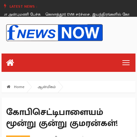
LATEST NEWS :
ன்புமணி பேச்சு.
கொளத்தூர் EVM சர்ச்சை.. இயந்திரங்களில் கோளாறு இல
Sunday, August 26
Home
ஆன்மிகம்
கோபிசெட்டிபாளையம்
மூன்று குன்று குமரன்கள்!