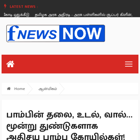
LATEST NEWS :
 ஒதுக்கீடு.
தமிழக அரசு அதிரடி - அரசு பள்ளிகளில் சூப்பர் கிளீன், சூப்பர் க
Friday, August 26
Home
ஆன்மிகம்
பாம்பின் தலை, உடல், வால்…
மூன்று துண்டுகளாக
அதிசய பாம்பு கோயில்கள்!