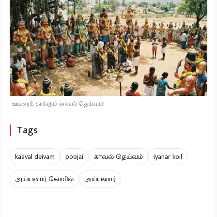
ஊரைக் காக்கும் காவல் தெய்வம்!
Tags
kaaval deivam
poojai
காவல் தெய்வம்
iyanar koil
அய்யனார் கோயில்
அய்யனார்