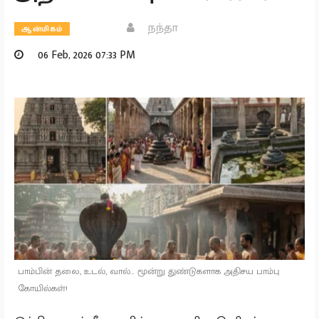
நந்தா
ஆன்மிகம்
06 Feb, 2026 07:33 PM
பாம்பின் தலை, உடல், வால்… மூன்று துண்டுகளாக அதிசய பாம்பு
கோயில்கள்!