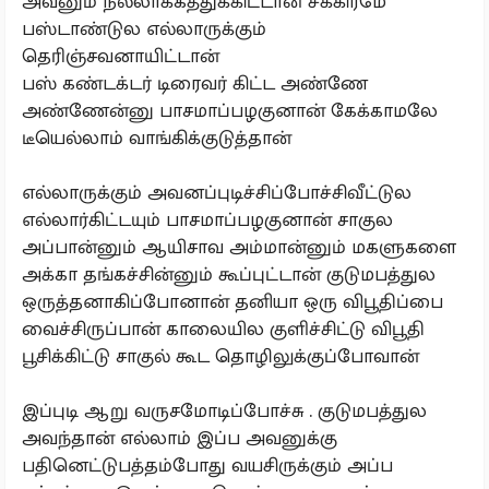
அவனும் நல்லாக்கத்துக்கிட்டான் சீக்கிரமே
பஸ்டாண்டுல எல்லாருக்கும்
தெரிஞ்சவனாயிட்டான்
பஸ் கண்டக்டர் டிரைவர் கிட்ட அண்ணே
அண்ணேன்னு பாசமாப்பழகுனான் கேக்காமலே
டீயெல்லாம் வாங்கிக்குடுத்தான்
எல்லாருக்கும் அவனப்புடிச்சிப்போச்சிவீட்டுல
எல்லார்கிட்டயும் பாசமாப்பழகுனான் சாகுல
அப்பான்னும் ஆயிசாவ அம்மான்னும் மகளுகளை
அக்கா தங்கச்சின்னும் கூப்புட்டான் குடுமபத்துல
ஒருத்தனாகிப்போனான் தனியா ஒரு விபூதிப்பை
வைச்சிருப்பான் காலையில குளிச்சிட்டு விபூதி
பூசிக்கிட்டு சாகுல் கூட தொழிலுக்குப்போவான்
இப்புடி ஆறு வருசமோடிப்போச்சு . குடுமபத்துல
அவந்தான் எல்லாம் இப்ப அவனுக்கு
பதினெட்டுபத்தம்போது வயசிருக்கும் அப்ப