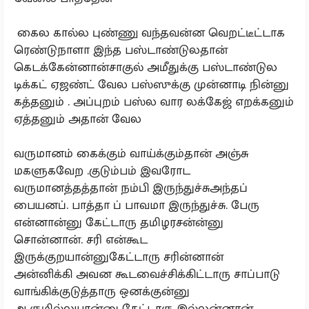
கைல கால்ல புண்ணு வந்தவன்ன வெறட்டீட்டாக
ரெண்டுநாளா இந்த பஸ்டாண்டுலதான்
கெடக்கேன்னான்சாகுல் அமீதுக்கு பஸ்டாண்டுல
டிக்கட் ஏஜண்ட் வேல பஸ்ஸுக்கு முன்னாடி நின்னு
கத்தனும் . அப்புறம் பஸ்ல வார லக்கேஜ் எறக்கனும்
ஏத்தனும் அதான் வேல
வருமானம் கைக்கும் வாய்க்கும்தான் அஞ்சு
மகளுகவேற .குடும்பம் இவரோட
வருமானத்தத்தான் நம்பி இருந்துச்சுஅந்தப்
பையனப். பாத்தா ப் பாவமா இருந்துச்சு. பேரு
என்னான்னு கேட்டாரு தமிழரசன்ன்னு
சொன்னான். சரி என்கூட
இருக்குறயான்னுகேட்டாரு சரின்னான்
அன்னிக்கி அவன கூடவைச்சிக்கிட்டாரு சாப்பாடு
வாங்கிக்குடுத்தாரு ஒனக்குன்னு
ஆருமில்லயான்னு கேட்டாரு இல்லன்னான்