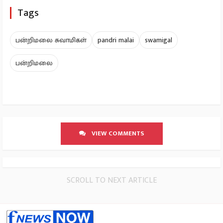
Tags
பன்றிமலை சுவாமிகள்
pandri malai
swamigal
பன்றிமலை
VIEW COMMENTS
SCROLL TO NEXT ARTICLE