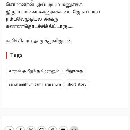
சொன்னான் ..இப்புடியும் மனுசங்க
இருப்பாங்களான்னுடீக்கடை ஜோசப்பால
நம்பவேமுடியல அவரு
கண்ணதொடச்சிக்கிட்டாரு.......
கவிச்சிகரம் அ.முத்துவிஜயன்
Tags
சாகுல் அமீதும் தமிழரசனும்
சிறுகதை
sahul amithum tamil arasanum
short story