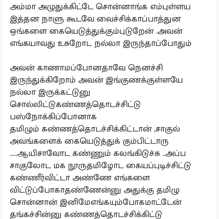
அம்மா அழுதுக்கிட்டே சொன்னாங்க எம்புள்ளய
இத்தன நாளு கூடவே வைச்சிக்காப்பாத்துன
ஒங்களை கையெடுத்துக்கும்புடுறேன் .அவன்
எங்கயாவது உசுறோட நல்லா இருந்தாப்போதும்
அவன் காணாமப்போனதாவே நெனச்சி
இருந்துக்கிறோம் அவன் இங்குணக்குள்ளயே
நல்லா இருக்கட்டுனு
சொல்லிட்டுகண்ணத்தொடச்சிட்டு
பஸ்நோக்கிப்போனாக
தமிழும் கண்ணத்தொடச்சிக்கிட்டான் ,சாகுல்
அவங்களைக் கையெடுத்துக் கும்பிட்டாரு
.....ஆயிசாவோட கண்ணும் கலங்கிடுச்சு ..அப்ப
சாகுலோட மக நூருதமிழோட கையப்புடிச்சிட்டு
கண்ணீர்விட்டா அண்ணே எங்களை
விட்டுப்போகாதண்ணேன்னு அதுக்கு தமிழு
சொன்னான் இனிமேஎங்கயும்போகமாட்டேன்
தங்கச்சின்னு கண்ணத்தொடச்சிக்கிட்டு