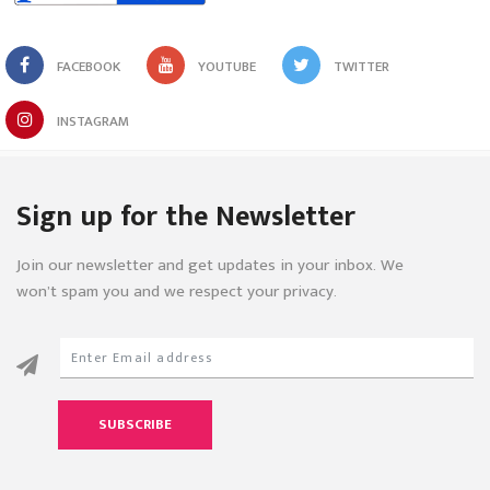
FACEBOOK
YOUTUBE
TWITTER
INSTAGRAM
Sign up for the Newsletter
Join our newsletter and get updates in your inbox. We
won’t spam you and we respect your privacy.
SUBSCRIBE