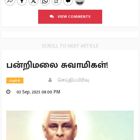
VIEW COMMENTS
SCROLL TO NEXT ARTICLE
பன்றிமலை சுவாமிகள்!
செய்திப்பிரிவு
படிக்க
03 Sep, 2025 08:00 PM