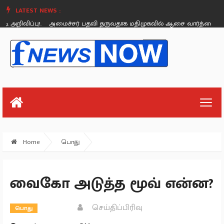
LATEST NEWS :
ிவிப்பு!.
அமைச்சர் பதவி தருவதாக மதிமுகவில் ஆசை வார்த்தை கூறினார்கள
Friday, August 26
Home
பொது
வைகோ அடுத்த மூவ் என்ன?
செய்திப்பிரிவு
பொது