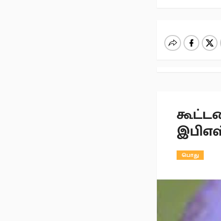
கூட்ட
இபிஎஸ்
பொது