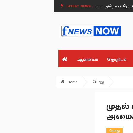
ல் தவித்த விஜய்!.
விளையாட்டு வீரர்களுக்கு ஜாக்பாட் - தமிழக பட்ஜெட்டில் ர
LATEST NEWS :
ஆன்மிகம்
ஜோதிடம்
Home
பொது
முதல்
அமைச்ச
பொது