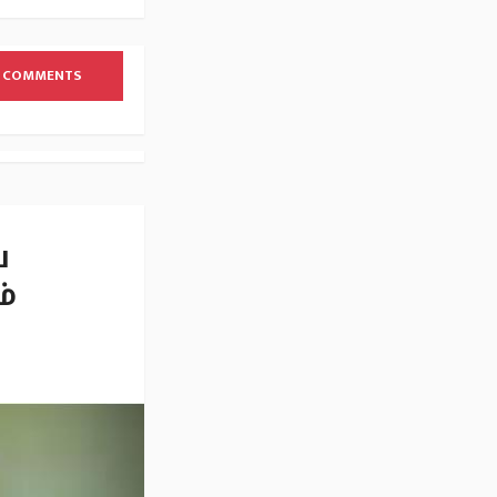
 COMMENTS
ய
ம்