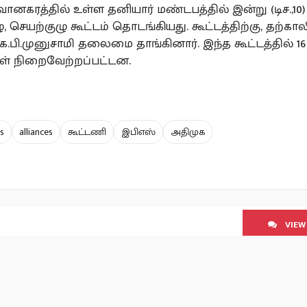
னகரத்தில் உள்ள தனியார் மண்டபத்தில் இன்று (டிச.,1
ு, செயற்குழு கூட்டம் தொடங்கியது. கூட்டத்திற்கு, தற்
.பி.முனுசாமி தலைமை தாங்கினார். இந்த கூட்டத்தில் 16
கள் நிறைவேற்றப்பட்டன.
s
alliances
கூட்டணி
இபிஎஸ்
அதிமுக
VIEW
SCROLL TO NEXT ARTICLE