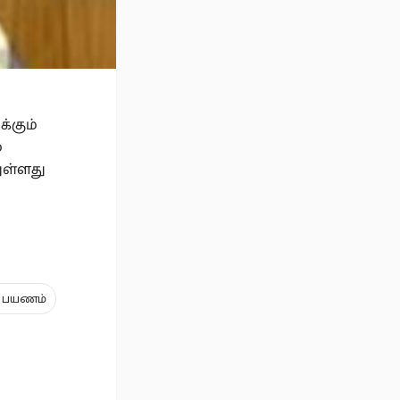
்கும்
்
ுள்ளது
் பயணம்