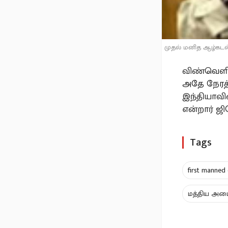
முதல் மனித ஆழ்கடல்
விண்வெளிக
அதே நேரத்த
இந்தியாவின
என்றார் ஜித
Tags
first manned
மத்திய அமை