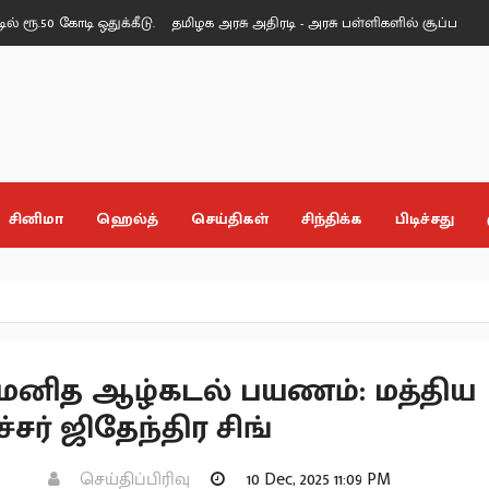
ூ.50 கோடி ஒதுக்கீடு.
தமிழக அரசு அதிரடி - அரசு பள்ளிகளில் சூப்பர் கிளீன், 
சினிமா
ஹெல்த்
செய்திகள்
சிந்திக்க
பிடிச்சது
 மனித ஆழ்கடல் பயணம்: மத்திய
ர் ஜிதேந்திர சிங்
செய்திப்பிரிவு
10 Dec, 2025 11:09 PM