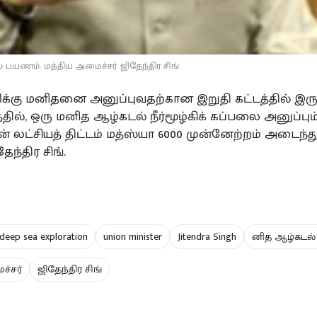
 பயணம்: மத்திய அமைச்சர் ஜிதேந்திர சிங்
்கு மனிதனை அனுப்புவதற்கான இறுதி கட்டத்தில் இருக
ில், ஒரு மனித ஆழ்கடல் நீர்மூழ்கிக் கப்பலை அனுப்பும
் லட்சியத் திட்டம் மத்ஸ்யா 6000 முன்னேற்றம் அடைந்த
ேந்திர சிங்.
 deep sea exploration
union minister
Jitendra Singh
னித ஆழ்கடல
ச்சர்
ஜிதேந்திர சிங்