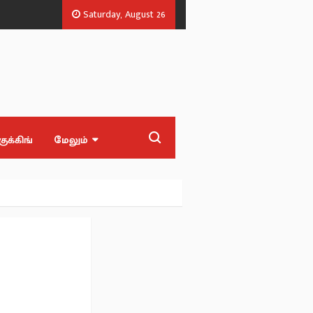
Saturday, August 26
சூப்பர் கேம்பஸ் திட்டம்!.
பட்ஜெட்டில் சென்னைக்கு இத்தனை திட்டங்களா?
குக்கிங்
மேலும்