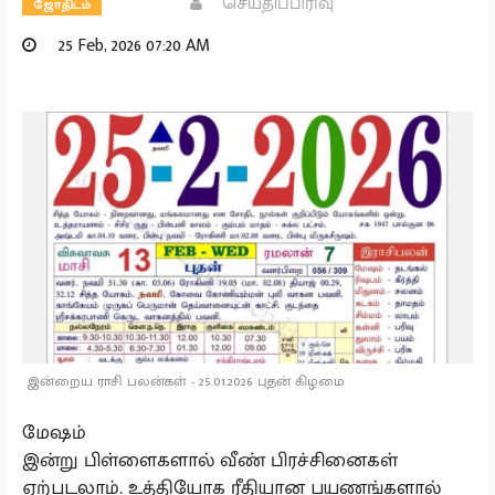
செய்திப்பிரிவு
ஜோதிடம்
25 Feb, 2026 07:20 AM
இன்றைய ராசி பலன்கள் - 25.01.2026 புதன் கிழமை
மேஷம்
இன்று பிள்ளைகளால் வீண் பிரச்சினைகள்
ஏற்படலாம். உத்தியோக ரீதியான பயணங்களால்