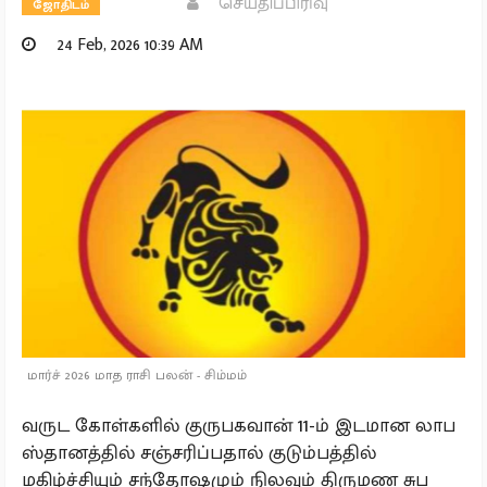
செய்திப்பிரிவு
ஜோதிடம்
24 Feb, 2026 10:39 AM
மார்ச் 2026 மாத ராசி பலன் - சிம்மம்
வருட கோள்களில் குருபகவான் 11-ம் இடமான லாப
ஸ்தானத்தில் சஞ்சரிப்பதால் குடும்பத்தில்
மகிழ்ச்சியும் சந்தோஷமும் நிலவும் திருமண சுப