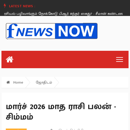
LATEST NEWS :
சியல் பழிவாங்கும் நோக்கோடு பிஆர் சுந்தர் கைது? - சீமான் கண்டனம்.
யூட
Sunday, August 26
Home
ஜோதிடம்
மார்ச் 2026 மாத ராசி பலன் -
சிம்மம்