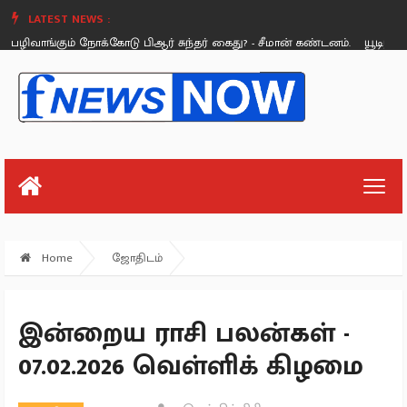
LATEST NEWS :
ிவாங்கும் நோக்கோடு பிஆர் சுந்தர் கைது? - சீமான் கண்டனம்.
யூடியூபர் ஃ
Saturday, August 26
Home
ஜோதிடம்
இன்றைய ராசி பலன்கள் -
07.02.2026 வெள்ளிக் கிழமை