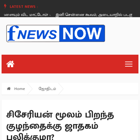
LATEST NEWS :
ும் விட மாட்டோம்! -.
இனி சென்னை கூவம், அடையாறில் படகு சவாரி! அ
Friday, August 26
Home
ஜோதிடம்
சிசேரியன் மூலம் பிறந்த
குழந்தைக்கு ஜாதகம்
பலிக்குமா?