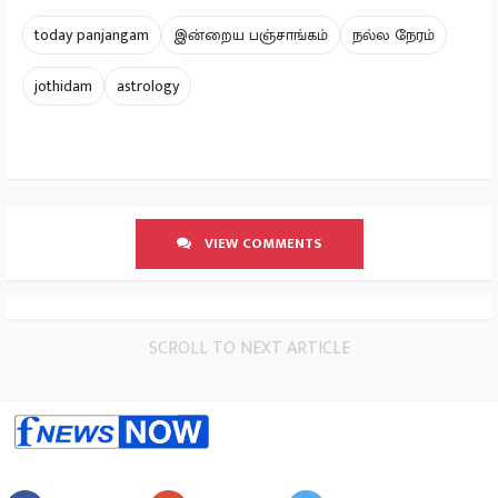
today panjangam
இன்றைய பஞ்சாங்கம்
நல்ல நேரம்
jothidam
astrology
VIEW COMMENTS
SCROLL TO NEXT ARTICLE