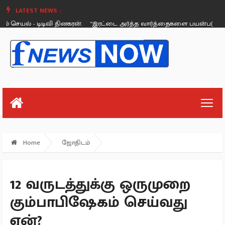
LATEST NEWS :
ெயல் - டிடிவி தினகரன்.
“இரட்டை அர்த்த வார்த்தைகளை பயன்படுத்த கூடாது
Thursday, August 26
Home
ஜோதிடம்
12 வருடத்துக்கு ஒருமுறை
கும்பாபிஷேகம் செய்வது
ஏன்?