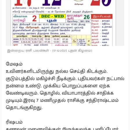
இன்றைய ராசி பலன்கள் - (17-12-2025 புதன் கிழமை)
மேஷம்
உவினர்களிடமிருந்து நல்ல செய்தி கிடக்கும்.
குடும்பத்தில் மகிழ்ச்சி நீடிக்கும். புதியவர்கள் நட்பால்
நன்மை உண்டு. முக்கிய பொறுப்புகளை ஏற்க
வேண்டிவரும். தொழில், வியாபாரத்தில் சாதிக்க
முடியும்.இரவு 7 மணிமுதல் ராசிக்கு சந்திராஷ்டமம்
தொடங்குகிறது.
ரிஷபம்
கணவன் மனைவிக்குள் இருந்துவந்த பனிப்போர்