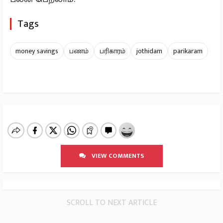
Tags
money savings
பணம்
பரிகாரம்
jothidam
parikaram
VIEW COMMENTS
SCROLL TO NEXT ARTICLE