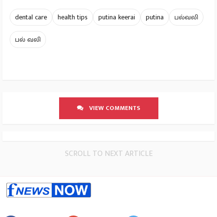
dental care
health tips
putina keerai
putina
பல்வலி
பல் வலி
VIEW COMMENTS
SCROLL TO NEXT ARTICLE