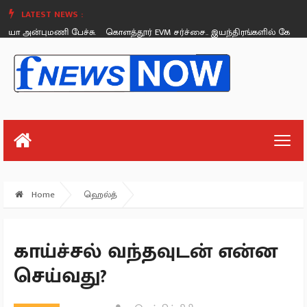
LATEST NEWS :
 அன்புமணி பேச்சு.
கொளத்தூர் EVM சர்ச்சை.. இயந்திரங்களில் கோளாறு 
Sunday, August 26
Home
ஹெல்த்
காய்ச்சல் வந்தவுடன் என்ன
செய்வது?