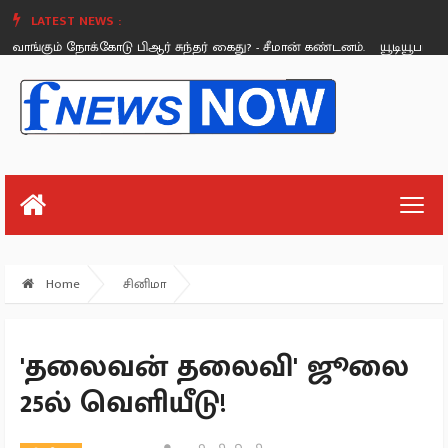
LATEST NEWS :
் நோக்கோடு பிஆர் சுந்தர் கைது? - சீமான் கண்டனம்.
யூடியூபர் ஃபெலிக்ஸ்
Saturday, August 26
Home
சினிமா
'தலைவன் தலைவி' ஜூலை
25ல் வெளியீடு!