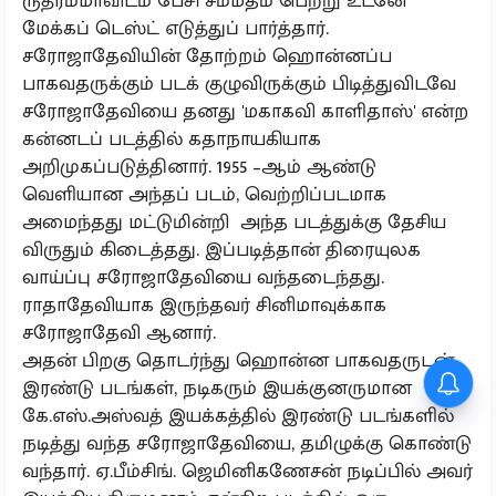
ருத்ரம்மாவிடம் பேசி சம்மதம் பெற்று உடனே
மேக்கப் டெஸ்ட் எடுத்துப் பார்த்தார்.
சரோஜாதேவியின் தோற்றம் ஹொன்னப்ப
பாகவதருக்கும் படக் குழுவிருக்கும் பிடித்துவிடவே
சரோஜாதேவியை தனது 'மகாகவி காளிதாஸ்' என்ற
கன்னடப் படத்தில் கதாநாயகியாக
அறிமுகப்படுத்தினார். 1955 –ஆம் ஆண்டு
வெளியான அந்தப் படம், வெற்றிப்படமாக
அமைந்தது மட்டுமின்றி அந்த படத்துக்கு தேசிய
விருதும் கிடைத்தது. இப்படித்தான் திரையுலக
வாய்ப்பு சரோஜாதேவியை வந்தடைந்தது.
ராதாதேவியாக இருந்தவர் சினிமாவுக்காக
சரோஜாதேவி ஆனார்.
அதன் பிறகு தொடர்ந்து ஹொன்ன பாகவதருடன்
இரண்டு படங்கள், நடிகரும் இயக்குனருமான
கே.எஸ்.அஸ்வத் இயக்கத்தில் இரண்டு படங்களில்
நடித்து வந்த சரோஜாதேவியை, தமிழுக்கு கொண்டு
வந்தார். ஏ.பீம்சிங். ஜெமினிகணேசன் நடிப்பில் அவர்