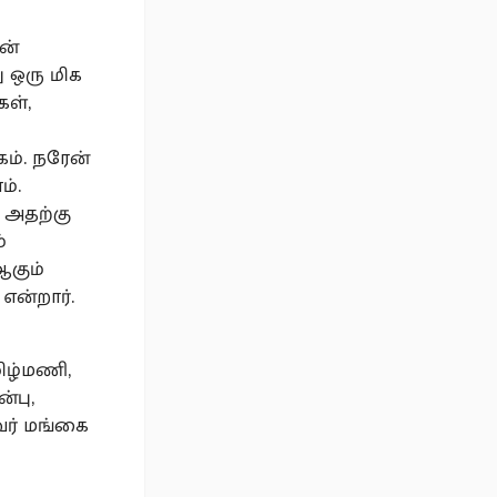
ன்
ு ஒரு மிக
கள்,
ம். நரேன்
ம்.
, அதற்கு
்
ஆகும்
என்றார்.
மிழ்மணி,
்பு,
வர் மங்கை