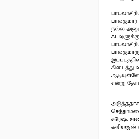
பாடலாசிரி
பாலகுமார் 
நல்ல அனுப
கடவுளுக்கு
பாடலாசிரி
பாலகுமாரு
இப்படத்தி
கிடைத்து வ
ஆடியுள்ளேன
என்று தோன
அடுத்ததாக,
செந்தாமரை 
சுரேஷ், ச
அரிராஜன் உ