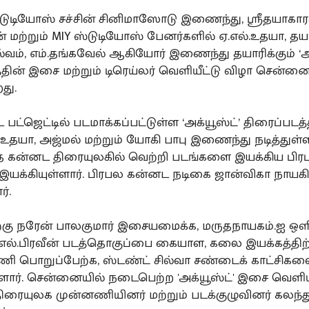
ுடியோஸ் சச்சின் சினிமாஸோடு இணைந்து, ஸ்ரீதயாகார
் மற்றும் MIY ஸ்டுடியோஸ் பேனர்களில் ஏ.எல்.உதயா, தய
்வம், எம்.தங்கவேல் ஆகியோர் இணைந்து தயாரிக்கும் ‘அக
்தின் இசை மற்றும் டிரெய்லர் வெளியீட்டு விழா சென்னை
து.
 பட்ஜெட்டில் படமாக்கப்பட்டுள்ள ‘அக்யூஸ்ட்’ திரைப்படத்
தயா, அஜ்மல் மற்றும் யோகி பாபு இணைந்து நடித்துள்ள
 கன்னட திரையுலகில் வெற்றி படங்களை இயக்கிய பிரப
் இயக்கியுள்ளார். பிரபல கன்னட நடிகை ஜான்விகா நாயக
ர்.
ற்கு நரேன் பாலகுமார் இசையமைக்க, மருதநாயகம்.ஐ ஒளி
.எல்.பிரவீன் படத்தொகுப்பை கையாள, கலை இயக்கத்திற
ி பொறுப்பேற்க, ஸ்டண்ட் சில்வா சண்டைக் காட்சிக
்ளார். சென்னையில் நடைபெற்ற 'அக்யூஸ்ட்' இசை வெளியீ
திரையுலக முன்னணியினர் மற்றும் படக்குழுவினர் கலந்த