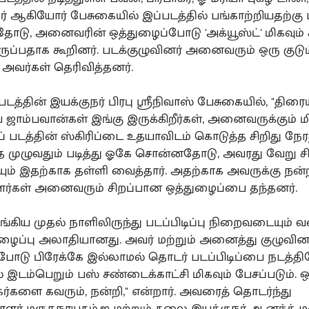
ர் ஆகியோர் பேசுகையில் இப்படத்தில் பங்காற்றியதற்கு ம
தோடு, அனைவரின் ஒத்துழைப்போடு 'அக்யூஸ்ட்' மிகவும் 
ருப்பதாக கூறினர். படக்குழுவினர் அனைவரும் ஒரு குட
அவர்கள் தெரிவித்தனர்.
' படத்தின் இயக்குநர் பிரபு ஶ்ரீநிவாஸ் பேசுகையில், "திரை
 ஜாம்பவான்கள் இங்கு இருக்கிறீர்கள், அனைவருக்கும் மி
ப் படத்தின் ஸ்கிரிப்டை உதயாவிடம் கொடுத்த சிறிது நே
முழுவதும் படித்து ஓகே சொன்னதோடு, அவரது வேறு ச
ம் இதற்காக தள்ளி வைத்தார். அதற்காக அவருக்கு நன்ற
ளர்கள் அனைவரும் சிறப்பான ஒத்துழைப்பை தந்தனர்.
்கிய முதல் நாளிலிருந்து படப்பிடிப்பு நிறைவடையும்
ுழைப்பு அலாதியானது. அவர் மற்றும் அனைத்து குழுவின
போடு பிரேக்கே இல்லாமல் தொடர் படப்பிடிப்பை நடத்த
் இடம்பெறும் பஸ் சண்டைக்காட்சி மிகவும் பேசப்படும்.
கர்களை கவரும், நன்றி," என்றார். அவரைத் தொடர்ந்து
ாளர் மருதநாயகம்.ஐ மற்றும் கலை இயக்குநர் ஆனந்த் 