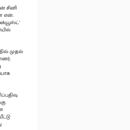
ன் சினி
ா என்.
்யூஸ்ட்’
யில்
தில் முதல்
னர்.
ு
ியாக
ப்பதிவு
்கு
ளை
ட்டு
ு