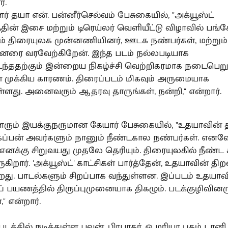
்.
ர் தயா என். பன்னீர்செல்வம் பேசுகையில், "அக்யூஸ்ட்
தின் இசை மற்றும் டிரெய்லர் வெளியீட்டு விழாவில் பங்க
கும் திரையுலக முன்னணியினர், ஊடக நண்பர்கள், மற்றும்
ினரை வரவேற்கிறேன். இந்த படம் நல்லபடியாக
ததற்கும் இன்றைய நிகழ்ச்சி வெற்றிகரமாக நடைபெறு
 முக்கிய காரணம். திரைப்படம் மிகவும் அருமையாக
ள்ளது. அனைவரும் ஆதரவு தாருங்கள், நன்றி," என்றார்.
ளரும் இயக்குநருமான கேயார் பேசுகையில், "உதயாவின்
கப்பன் அவர்களும் நானும் நீண்டகால நண்பர்கள். எனவ
க்கு சிறுவயது முதலே தெரியும். திரையுலகில் நீண்
கிறார். 'அக்யூஸ்ட்' காட்சிகள் பார்த்தேன், உதயாவின் த
ிறது. பாடல்களும் சிறப்பாக வந்துள்ளன. இப்படம் உதயாவ
் பயணத்தில் திருப்புமுனையாக திகழும். படக்குழிவினரு
," என்றார்.
 படத்தில் நடித்துள்ள பவன், பிரபாகர், ஓ மரியா புகழ் டானி, 