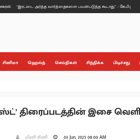
“இரட்டை அர்த்த வார்த்தைகளை பயன்படுத்த கூடாது” - கே.பி.முனுசாமி.
உ
சினிமா
ஹெல்த்
செய்திகள்
சிந்திக்க
பிடிச்சது
ஸ்ட்’ திரைப்படத்தின் இசை வெளிய
மினி சினி
03 Jun, 2025 08:00 AM