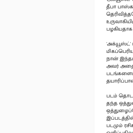
தீபா பாஸ்க
தெரிவித்த
உருவாகியி
பழகியதாக 
'அக்யூஸ்ட்
மிகப்பெரிய
நான் இந்த
அவர் அதை 
படங்களையு
தயாரிப்பா
படம் தொடங
தந்த ஒத்த
ஒத்துழைப்
இப்படத்தில
படமும் ரசி
ஒளிப்பதிவ