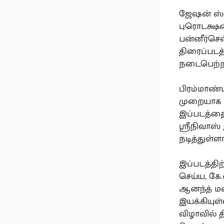
ஜேஷன் ஸ்ட
புரொடக்ஷன
பன்னீர்செல
திரைப்படத
நடைபெற்ற
பிரம்மாண்ட
முறையாக உ
இப்படத்தை
ஶ்ரீநிவாஸ
நடித்துள்ளா
இப்படத்தி
செய்ய, கே
ஆனந்த் மண
இயக்கியுள
விழாவில் 