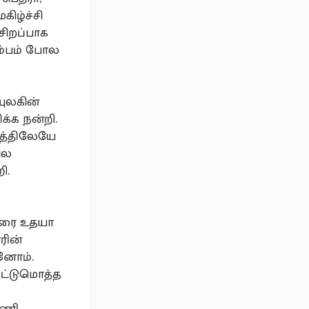
கிழ்ச்சி
சிறப்பாக
ும்பம் போல
யுலகின்
க்க நன்றி.
ரத்திலேயே
ில
ி.
 வரை உதயா
ரின்
ினோம்.
 ஒட்டுமொத்த
மணி