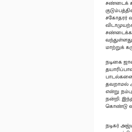
சண்டைக் க
குடும்பத்த
சகோதரர் வ
விடாமுயற்ச
சண்டைக்கா
வந்துள்ளது
மாற்றுக் க
நடிகை ஜான
தயாரிப்பாள
பாடல்களை 
தவறாமல் ஆ
என்று நம்ப
நன்றி. இந்
கொண்டு வர
நடிகர் அஜ