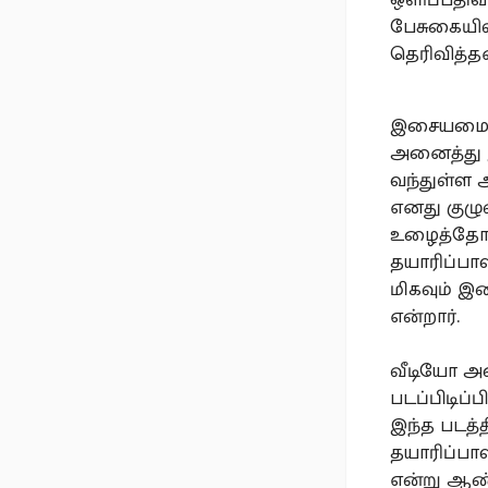
பேசுகையில
தெரிவித்த
இசையமைப்ப
அனைத்து இ
வந்துள்ள 
எனது குழு
உழைத்தோம்
தயாரிப்பா
மிகவும் இன
என்றார்.
வீடியோ அழ
படப்பிடிப்
இந்த படத்
தயாரிப்பாள
என்று ஆண்ட