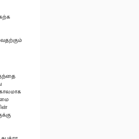
ேற்க
வதற்கும்
 தந்தை
ே
ட காலமாக
ிறமை
ின்
க்கு
சுபத்ரா,