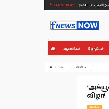
ைது: எதிர்க்கட்சிகளின் குரல்வளையை நசுக்கும் செயல் - டிடிவி தினகரன்.
LATEST NEWS :
ஆன்மிகம்
ஜோதிடம்
Home
சினிமா
‘அக்யூ
விழா!
சினிமா