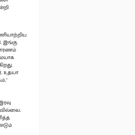
ன்றி
பணியாற்றிய
. இங்கு
காரணம்
ுமையாக
ிறது.
், உதயா
்,"
இரவு
ியவில்லை.
ித்த
்டும்