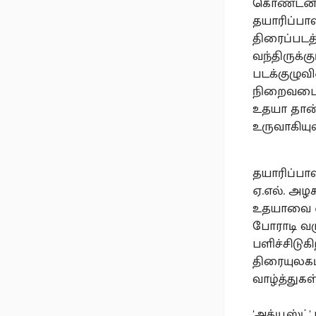
கொண்டனர
தயாரிப்பாள
திரைப்படத்
வந்திருக்
படக்குழுவ
நிறைவடைந்
உதயா தான்
உருவாகியு
தயாரிப்பா
ஏ.எல். அழ
உதயாவை என
போராடி வரு
பளிச்சிடுக
திரையுலகப
வாழ்த்துகள்
'அக்யூஸ்ட்'