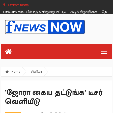
LATEST NEWS :
்மாக் கடையில் மதுவாங்குவது எப்படி?.
ஆடிக் கிருத்திகை!.
நெய்யின் (
Thursday, August 26
Home
சினிமா
’ஜோரா கைய தட்டுங்க’ டீசர்
வெளியீடு