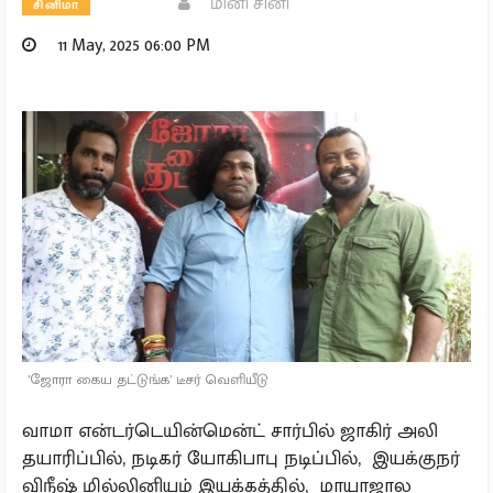
மினி சினி
சினிமா
11 May, 2025 06:00 PM
’ஜோரா கைய தட்டுங்க’ டீசர் வெளியீடு
வாமா என்டர்டெயின்மென்ட் சார்பில் ஜாகிர் அலி
தயாரிப்பில், நடிகர் யோகிபாபு நடிப்பில், இயக்குநர்
விநீஷ் மில்லினியம் இயக்கத்தில், மாயாஜால