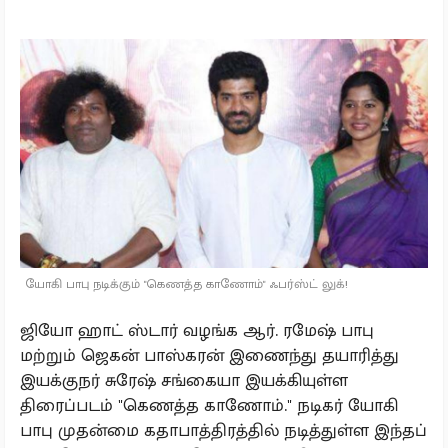
யோகி பாபு நடிக்கும் "கெணத்த காணோம்" ஃபர்ஸ்ட் லுக்!
ஜியோ ஹாட் ஸ்டார் வழங்க ஆர். ரமேஷ் பாபு
மற்றும் ஜெகன் பாஸ்கரன் இணைந்து தயாரித்து
இயக்குநர் சுரேஷ் சங்கையா இயக்கியுள்ள
திரைப்படம் "கெணத்த காணோம்." நடிகர் யோகி
பாபு முதன்மை கதாபாத்திரத்தில் நடித்துள்ள இந்தப்