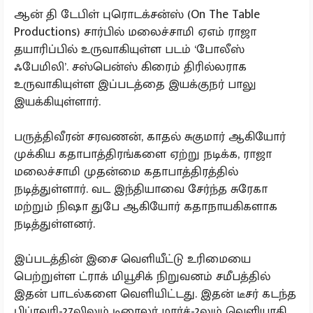
ஆன் தி டேபிள் புரொடக்சன்ஸ் (On The Table
Productions) சார்பில் மலைச்சாமி ஏஎம் ராஜா
தயாரிப்பில் உருவாகியுள்ள படம் ‘போலீஸ்
ஃபேமிலி’. சஸ்பென்ஸ் கிரைம் திரில்லராக
உருவாகியுள்ள இப்படத்தை இயக்குநர் பாலு
இயக்கியுள்ளார்.
பருத்திவீரன் சரவணன், காதல் சுகுமார் ஆகியோர்
முக்கிய கதாபாத்திரங்களை ஏற்று நடிக்க, ராஜா
மலைச்சாமி முதன்மை கதாபாத்திரத்தில்
நடித்துள்ளார். வட இந்தியாவை சேர்ந்த சுரேகா
மற்றும் நிஷா துபே ஆகியோர் கதாநாயகிகளாக
நடித்துள்ளனர்.
இப்படத்தின் இசை வெளியீட்டு உரிமையை
பெற்றுள்ள ட்ராக் மியூசிக் நிறுவனம் சமீபத்தில்
இதன் பாடல்களை வெளியிட்டது. இதன் டீசர் கடந்த
பிப்ரவரி-27லிலும் டிரைலர் மார்ச்-2லும் வெளியாகி