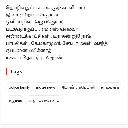
தொழில்நுட்ப கலைஞர்கள் விவரம்
இசை ; ஜெயா கே.தாஸ்
ஒளிப்பதிவு ; ஜெயக்குமார்
படத்தொகுப்பு ; எம்.எஸ் செல்வா
சண்டைக்காட்சிகள் ; டிராகன் ஜிரோஷ்
பாடல்கள் ; கே.மகாமுனி, சோ.பா மணி, வசந்த்
ஒப்பனை ; வினோத்
மக்கள் தொடர்பு ; A..ஜான்
Tags
police family
movie news
போலீஸ் ஃபேமிலி
சரவணன்
சுகுமார்
ராஜா மலைச்சாமி