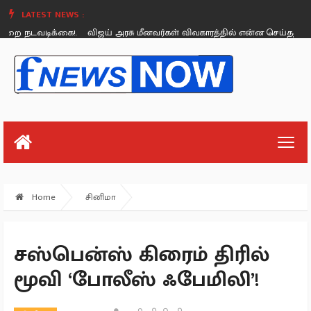
LATEST NEWS :
நடவடிக்கை!.
விஜய் அரசு மீனவர்கள் விவகாரத்தில் என்ன செய்தது? - டிடிவி
Sunday, August 26
Home
சினிமா
சஸ்பென்ஸ் கிரைம் திரில்
மூவி ‘போலீஸ் ஃபேமிலி’!