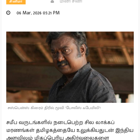
மினி சினி
சினிமா
06 Mar, 2026 05:21 PM
சஸ்பென்ஸ் கிரைம் திரில் மூவி ‘போலீஸ் ஃபேமிலி’!
சமீப வருடங்களில் நடைபெற்ற சில லாக்கப்
மரணங்கள் தமிழகத்தையே உலுக்கியதுடன் இந்திய
அளவிலும் மிகப்பெரிய அதிர்வலைகளை