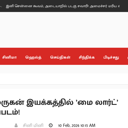
ன்னை கூவம், அடையாறில் படகு சவாரி! அமைச்சர் மரிய வில்சன்.
தமிழக 
சினிமா
ஹெல்த்
செய்திகள்
சிந்திக்க
பிடிச்சது
ருகன் இயக்கத்தில் ’மை லார்ட்’
படம்!
சினி மினி
10 Feb, 2026 10:15 AM