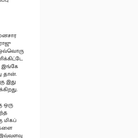
 மனசார
ராஜு
, ஒவ்வொரு
ிக்கிட்டே
. இங்கே
 தான்.
்கு இது
கிறது.
ு ஒரு
ந்த
ு மிகப்
ங்களை
 இவ்வளவு