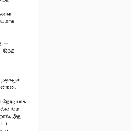
ங்களை
ரியமாக
ு —
” இந்த
நடிக்கும்
ின்றன.
் நேரடியாக
 எல்லாமே
றால், இது
பட்ட
ப்பு