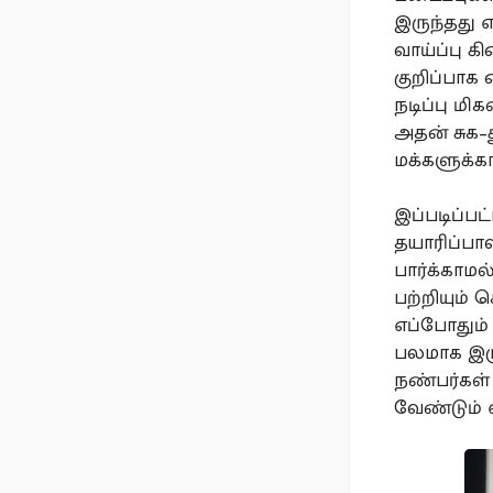
இருந்தது 
வாய்ப்பு க
குறிப்பாக
நடிப்பு மி
அதன் சுக–
மக்களுக்க
இப்படிப்பட
தயாரிப்பா
பார்க்காம
பற்றியும்
எப்போதும்
பலமாக இரு
நண்பர்கள்
வேண்டும் எ