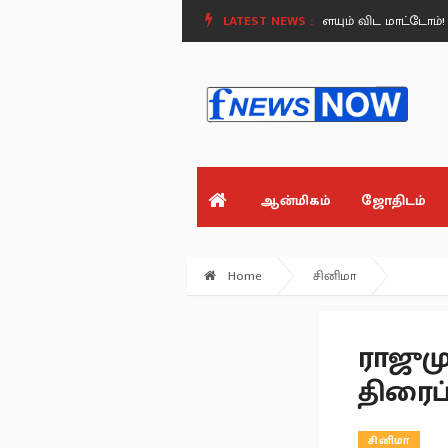
ரி பணத்தை தொட மாட்டோம்.. தொட்டவர்களையும் விட மாட்டோம்! -.
LATEST NEWS :
இனி செ
ஆன்மிகம்
ஜோதிடம்
Home
சினிமா
ராஜுமு
திரைப்
சினிமா