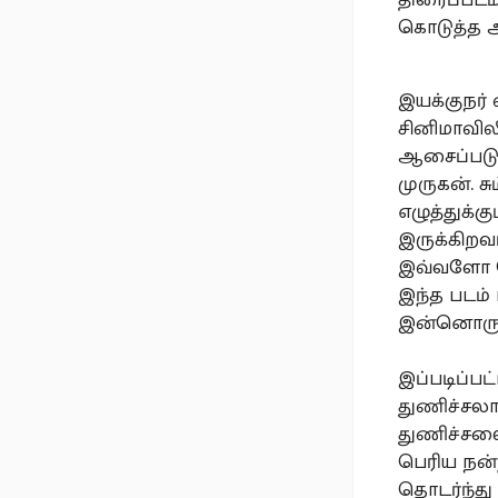
கொடுத்த அ
இயக்குநர் 
சினிமாவில
ஆசைப்படுவ
முருகன். 
எழுத்துக்க
இருக்கிறவர
இவ்வளோ பே
இந்த படம் 
இன்னொரு 
இப்படிப்ப
துணிச்சலா
துணிச்சலை 
பெரிய நன்
தொடர்ந்து