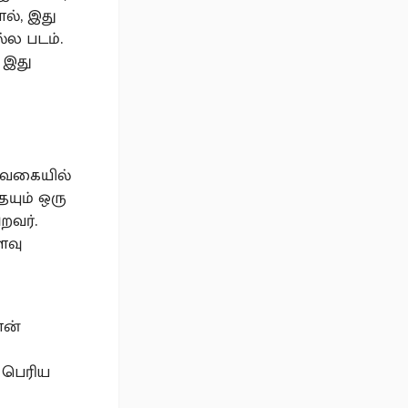
ல், இது
ல்ல படம்.
க இது
ு
த வகையில்
ையும் ஒரு
றவர்.
ளவு
ான்
ப பெரிய