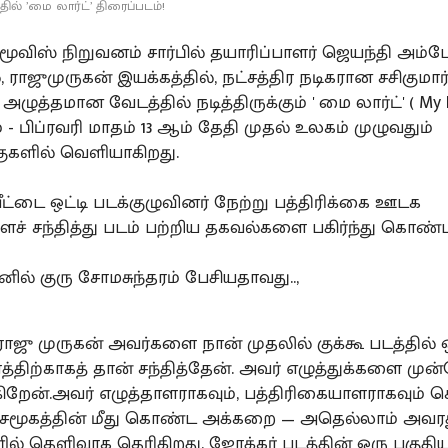
ில் ’மை லார்ட்’ திரைப்படம்!
மூவிஸ் நிறுவனம் சார்பில் தயாரிப்பாளர் ஜெயந்தி அம்பே
், ராஜுமுருகன் இயக்கத்தில், நட்சத்திர நடிகரான சசிகும
ுத்தமான வேடத்தில் நடித்திருக்கும் ' மை லார்ட்' ( My 
 - பிப்ரவரி மாதம் 13 ஆம் தேதி முதல் உலகம் முழுவதும்
ுகளில் வெளியாகிறது.
ட்டை ஒட்டி படக்குழுவினர் நேற்று பத்திரிக்கை ஊடக
ச் சந்தித்து படம் பற்றிய தகவல்களை பகிர்ந்து கொண்ட
னில் குரு சோமசுந்தரம் பேசியதாவது..,
ராஜு முருகன் அவர்களை நான் முதலில் குக்கூ படத்தில் 
த்திற்காகத் தான் சந்தித்தேன். அவர் எழுத்துக்களை முன
க்கிறேன்.அவர் எழுத்தாளராகவும், பத்திரிகையாளராகவும்
 சமூகத்தின் மீது கொண்ட அக்கறை — அதெல்லாம் அவர
ில் தெளிவாக தெரிகிறது. ஜோக்கர் படத்தின் ஒரு பகுதி