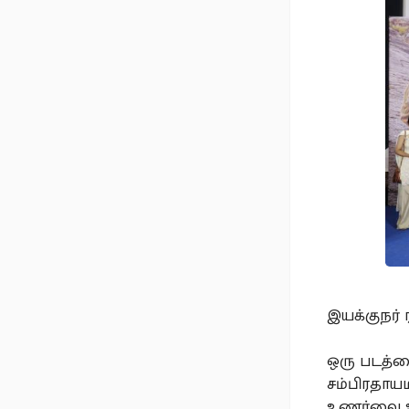
இயக்குநர் 
ஒரு படத்தை
சம்பிரதாய
உணர்வை உர