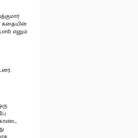
த்குமார்
ார் கதையின்
Lord) எனும்
னர்.
ஒரு
்பே
 கொண்ட
து
யாக