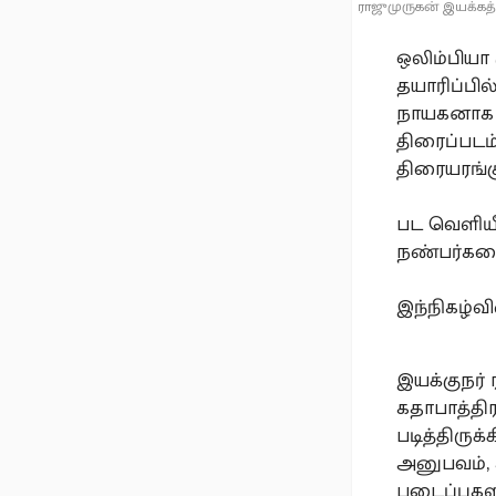
ராஜுமுருகன் இயக்கத்த
ஒலிம்பியா 
தயாரிப்பில
நாயகனாக அழ
திரைப்படம்
திரையரங்க
பட வெளியீ
நண்பர்களை
இந்நிகழ்வி
இயக்குநர் 
கதாபாத்திர
படித்திரு
அனுபவம்,
படைப்புகள