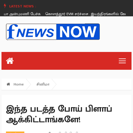
LATEST NEWS :
அன்புமணி பேச்சு.
கொளத்தூர் EVM சர்ச்சை.. இயந்திரங்களில் கோளாறு இ
Saturday, August 26
Home
சினிமா
இந்த படத்த போய் பிளாப்
ஆக்கிட்டாங்களே!