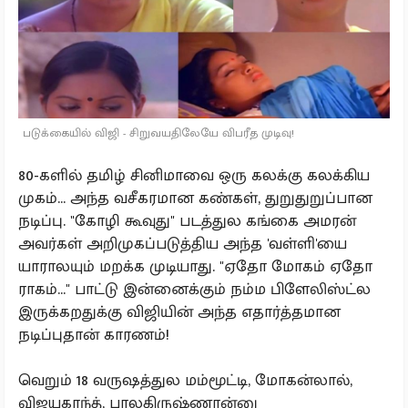
படுக்கையில் விஜி - சிறுவயதிலேயே விபரீத முடிவு!
80-களில் தமிழ் சினிமாவை ஒரு கலக்கு கலக்கிய
முகம்... அந்த வசீகரமான கண்கள், துறுதுறுப்பான
நடிப்பு. "கோழி கூவுது" படத்துல கங்கை அமரன்
அவர்கள் அறிமுகப்படுத்திய அந்த 'வள்ளி'யை
யாராலயும் மறக்க முடியாது. "ஏதோ மோகம் ஏதோ
ராகம்..." பாட்டு இன்னைக்கும் நம்ம பிளேலிஸ்ட்ல
இருக்கறதுக்கு விஜியின் அந்த எதார்த்தமான
நடிப்புதான் காரணம்!
வெறும் 18 வருஷத்துல மம்மூட்டி, மோகன்லால்,
விஜயகாந்த், பாலகிருஷ்ணான்னு