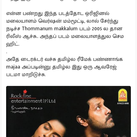
என்ன பண்றது இந்த படத்தோட ஒரிஜினல்
மலையாளம் வெர்ஷன் மம்மூட்டி, லால் சேர்ந்து
நடிச்ச Thommanum makkalum படம் 2005 ல தான
ரிலீஸ் ஆச்சு.. அந்தப் படம் மலையாளத்துல செம
ஹிட்.
.
அதே டைரக்டர் வச்சு தமிழ்ல ரீமேக் பண்ணாங்க
majaa அப்படின்னு தமிழ்ல இது ஒரு ஆவரேஜ்
படமா மாறிடுச்சு.