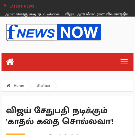
LATEST NEWS :
ாக்கத்துறை நடவடிக்கை!.
விஜய் அரசு மீனவர்கள் விவகாரத்தில் என்ன செய்த
Sunday, August 26
Home
சினிமா
விஜய் சேதுபதி நடிக்கும்
'காதல் கதை சொல்லவா'!