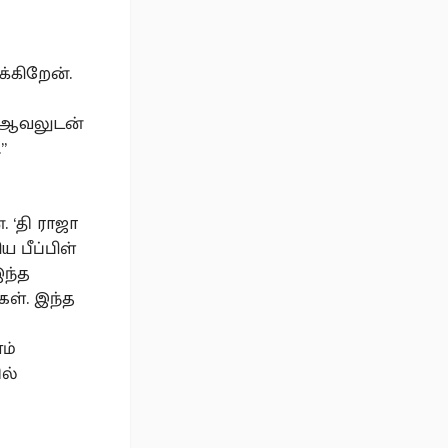
்கிறேன்.
் ஆவலுடன்
”
 ‘தி ராஜா
ய பீப்பிள்
இந்த
ள். இந்த
ம்
ல்