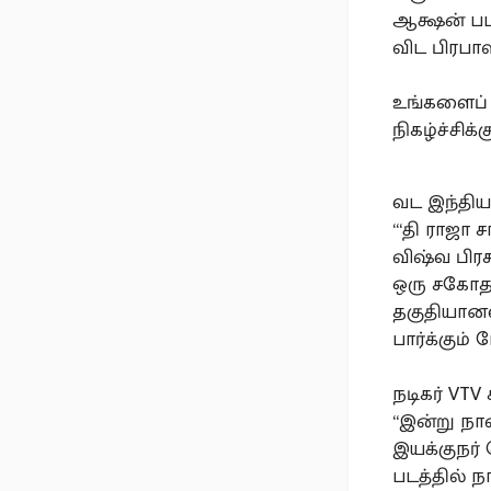
ஆக்ஷன் படங
விட பிரபா
உங்களைப் 
நிகழ்ச்சிக்
வட இந்திய
“‘தி ராஜா 
விஷ்வ பிரச
ஒரு சகோதர
தகுதியானவ
பார்க்கும் 
நடிகர் VT
“இன்று நான
இயக்குநர் 
படத்தில் 