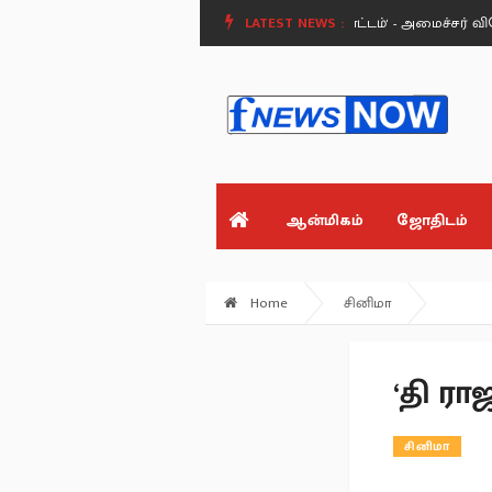
ிஜயகாந்த்.
'வெற்றி இல்லத்தரசி வீட்டுத் தோட்டம்' - அமைச்சர் வினோத்!.
LATEST NEWS :
ஆன்மிகம்
ஜோதிடம்
Home
சினிமா
‘தி ரா
சினிமா