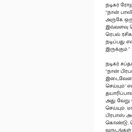
நடிகர் ரோ
“நான் பாலி
அருகே ஒரு
இவ்வளவு ப
ரெபல் ரசிக
நடிப்பது 
இருக்கும்.”
நடிகர் சப்
“நான் பிரப
இடைவேளை க
செய்யும்’
தயாரிப்பாள
அது வேறு 
செய்யும்.
பிரபாஸ் அ
கொண்டு, ர
வருடங்கள்