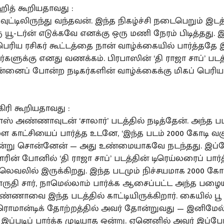
ஹித் கூறியதாவது :
வுட்டிலிருந்து வந்தவன். இந்த நிகழ்ச்சி நடைபெறும் இடத்
 யூ-டர்ன் எடுக்கவே எனக்கு ஒரு மணி நேரம் பிடித்தது.
ெரிய ரசிகர் கூட்டத்தை நான் வாழ்க்கையில் பார்த்ததே
ர்களுக்கு எனது வணக்கம். பிரபாஸின் ‘தி ராஜா சாப்’ படத
என்னைப் போன்ற நடிகர்களின் வாழ்க்கைக்கு மிகப் பெர
தகிரி கூறியதாவது :
ாஸ் அண்ணாவுடன் ‘சாலார்’ படத்தில் நடித்தேன். அந்த பட
ாட்சியைப் பார்த்த உடனே, ‘இந்த படம் 2000 கோடி வச
 என்று சொன்னேன் — அது உண்மையாகவே நடந்தது. இப்
ரின் போனில் ‘தி ராஜா சாப்’ படத்தின் டிரெய்லரைப் பார்
லெவலில் இருக்கிறது. இந்த படமும் நிச்சயமாக 2000 கோ
 மாருதி சார், நாமெல்லாம் பார்க்க ஆசைப்பட்ட அந்த பழ
ண்ணாவை இந்த படத்தில் காட்டியிருக்கிறார். கையில் பூ
ொமான்டிக் தோற்றத்தில் அவர் தோன்றுவது — இனிமேல
 இப்படிப் பார்க்க முடியாத ஒன்று. ஏனெனில் அவர் இப்ப