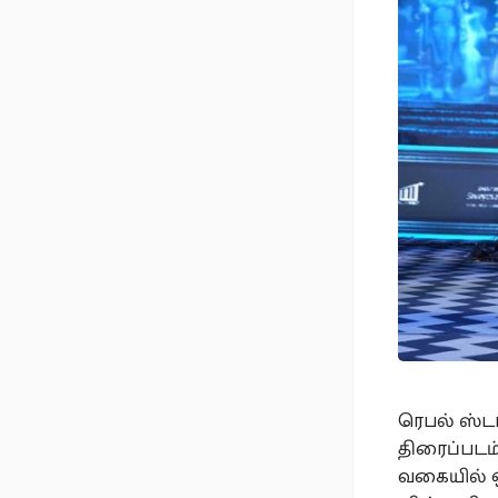
ரெபல் ஸ்டா
திரைப்படம்
வகையில் ஒர