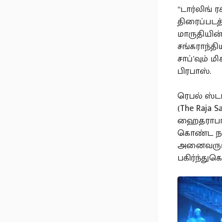
“டார்லிங் 
திரைப்படத
மாருதியின்
சங்கராந்தி
சாப்’வும் 
பிரபாஸ்.
ரெபல் ஸ்டா
(The Raja 
ஹைதராபாத
கொண்ட நடி
அனைவரும் 
பகிர்ந்து