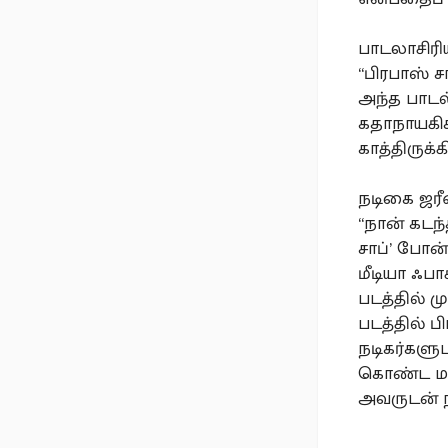
பாடலாசிரி
“பிரபாஸ் 
அந்த பாடல
கதாநாயகிக
காத்திருக்
நடிகை ஜரீ
“நான் கடந
சாப்’ போன்
மீடியா ஃபா
படத்தில் 
படத்தில் 
நடிகர்களு
கொண்ட மன
அவருடன் ந