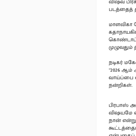
விஷ்வ பிரச
படத்தைத் 
மாளவிகா மோ
கதாநாயகிக
கொண்டாட்ட
முழுவதும்
நடிகர் மகே
“2026 ஆம் 
வாய்ப்பை 
நன்றிகள்.
பிரபாஸ் அ
விஷயமே எனக
நான் என்று
கூட்டத்தைப
என்பதைப் 