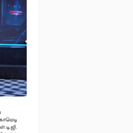
ய
–காமெடி
 டி.ஜி.