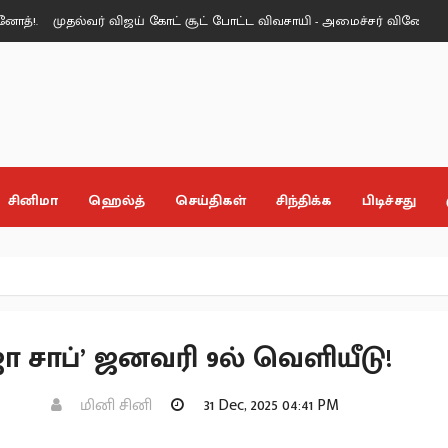
முதல்வர் விஜய் கோட் சூட் போட்ட விவசாயி - அமைச்சர் வினோத் புகழாரம்.
சினிமா
ஹெல்த்
செய்திகள்
சிந்திக்க
பிடிச்சது
ஜா சாப்’ ஜனவரி 9ல் வெளியீடு!
மினி சினி
31 Dec, 2025 04:41 PM