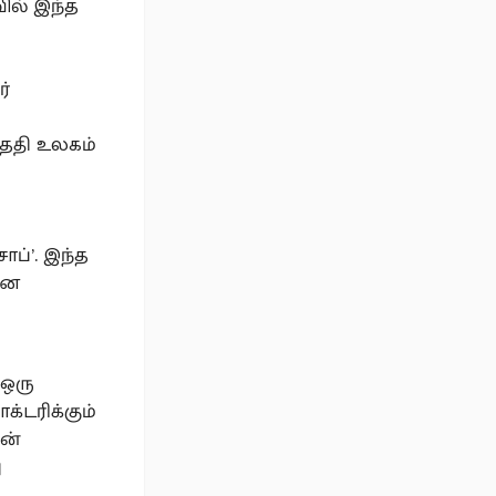
வில் இந்த
ர்
ு
தேதி உலகம்
ாப்’. இந்த
ான
 ஒரு
க்டரிக்கும்
ின்
ு