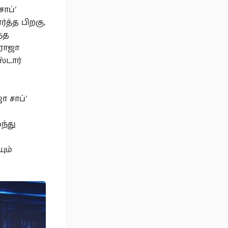
ாப்’
த்த பிறகு,
ந்த
 ராஜா
்டார்
ா சாப்’
ந்து
ும்