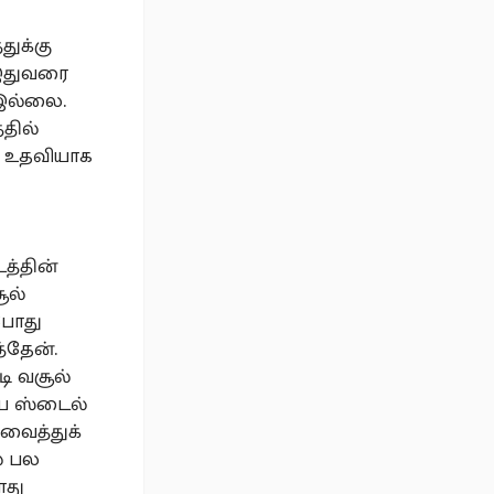
துக்கு
 இதுவரை
 இல்லை.
்தில்
ிய உதவியாக
த்தின்
ூல்
போது
த்தேன்.
டி வசூல்
ைய ஸ்டைல்
 வைத்துக்
் பல
ோது