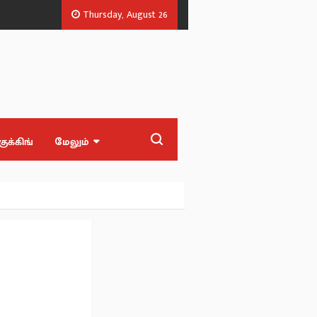
Thursday, August 26
அண்ணன் சீர் திட்டம் + பட்டுப்புடவை விலை எவ்வளவு? - அமைச்சர் ஜெகத
குக்கிங்
மேலும்