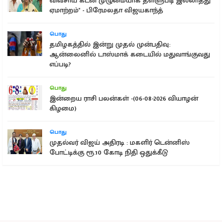
விவசாய கடன் முழுமையாக தள்ளுபடி இல்லாதது
ஏமாற்றம்" - பிரேமலதா விஜயகாந்த்
பொது
தமிழகத்தில் இன்று முதல் முன்பதிவு:
ஆன்லைனில் டாஸ்மாக் கடையில் மதுவாங்குவது
எப்படி?
பொது
இன்றைய ராசி பலன்கள் -(06-08-2026 வியாழன்
கிழமை)
பொது
முதல்வர் விஜய் அதிரடி : மகளிர் டென்னிஸ்
போட்டிக்கு ரூ.10 கோடி நிதி ஒதுக்கீடு