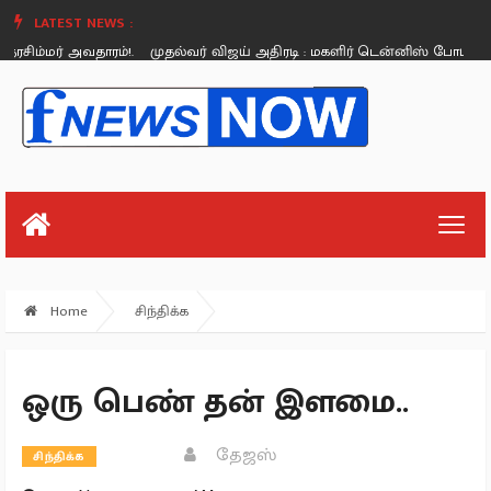
LATEST NEWS :
ம்மர் அவதாரம்!.
முதல்வர் விஜய் அதிரடி : மகளிர் டென்னிஸ் போட்டிக்கு ரூ.1
Thursday, August 26
Home
சிந்திக்க
ஒரு பெண் தன் இளமை..
தேஜஸ்
சிந்திக்க