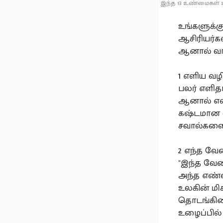
இந்த 13 உண்மைகள் உ
உங்களுக்கு
ஆசிரியர்கள
ஆனால் வாழ
1️ எளிய வ
பலர் எளித
ஆனால் எளி
கஷ்டமான 
சவால்களை 
2️ எந்த வ
"இந்த வேல
அந்த எண்ண
உலகின் மி
தொடங்கினா
உழைப்பில்