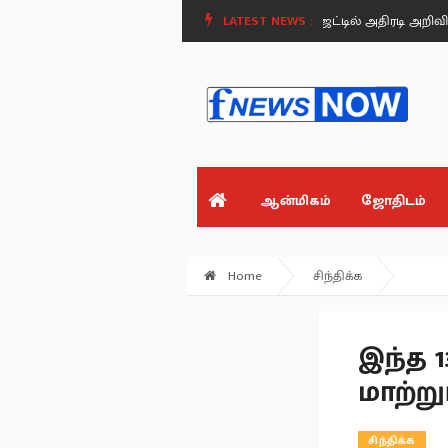
).
மதுரையில் சிறப்பு சட்டக் கல்லூரி - பட்ஜெட்டில் அதிரடி அறிவிப்பு!.
LATEST NEWS :
அமை
ஆன்மிகம்
ஜோதிடம்
Home
சிந்திக்க
இந்த 
மாற்றும
சிந்திக்க