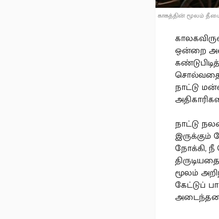
காகத்தின் மூலம் தீ
காலகவிருஷி
ஒன்றை அடை
கண்டுபிடித
சொல்வதை ந
நாட்டு மன
அதிகாரிகள
நாட்டு ந
இருக்கும்
நோக்கி, ந
திருடியதை
மூலம் அறி
கேட்டுப் ப
அடைந்தனர