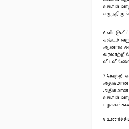
உங்கள் வா
எழுந்திருங
6️ விட்டுவ
கஷ்டம் வர
ஆனால் அந்
வரலாற்றில
விடவில்லை!
7️ வெற்றி 
அதிகமான ந
அதிகமான 
உங்கள் வா
பழக்கங்களை
8️ உணர்ச்ச