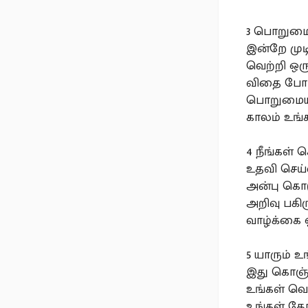
3️ பொறுமை
இன்றே முடி
வெற்றி ஒரு
விதை போட்
பொறுமையாக
காலம் உங்க
4️ நீங்கள்
உதவி செய்வ
அன்பு கொடு
அறிவு பகி
வாழ்க்கை 
5️ யாரும் 
இது கொஞ்
உங்கள் வெற
உங்கள் தோ