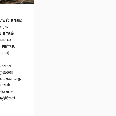
டில் காகம்
ரைக்
ே காகம்
 கோசல
சார்ந்த
டார்.
ன்னன்
ஒருவரை
உடமைகளைத்
காகம்
சியைக்
ிர்ச்சி