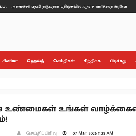
ச்சர் பதவி தருவதாக மதிமுகவில் ஆசை வார்த்தை கூறினார்கள் - மதிமுக எம
சினிமா
ஹெல்த்
செய்திகள்
சிந்திக்க
பிடிச்சது
13 உண்மைகள் உங்கள் வாழ்க்க
்!
செய்திப்பிரிவு
07 Mar, 2026 11:28 AM