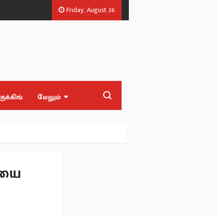
Friday, August 26
்.எல்.ஏக்கள்.
‘Blast' ஆக எதிர்பார்த்த மக்களுக்கு ‘Waste’ பட்ஜெட் - முன்ன
குக்கிங்
மேலும்
ையை