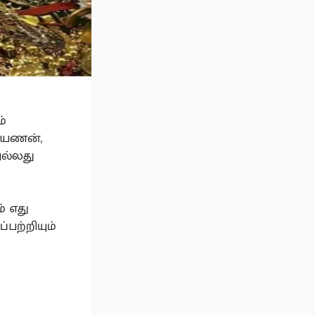
ம்
ராயணன்,
அல்லது
் எது
்பற்றியும்