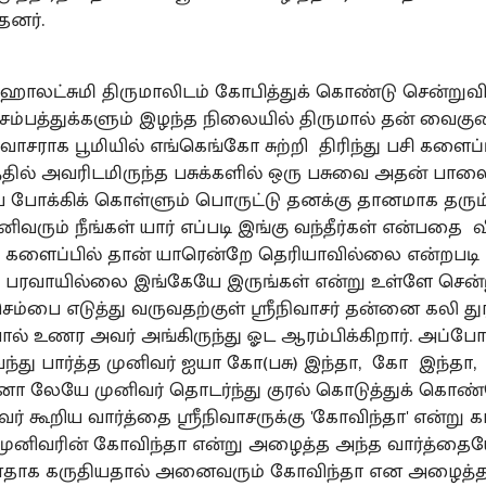
தனர்.
ஹாலட்சுமி திருமாலிடம் கோபித்துக் கொண்டு சென்றுவ
ம்பத்துக்களும் இழந்த நிலையில் திருமால் தன் வைக
ீநிவாசராக பூமியில் எங்கெங்கோ சுற்றி திரிந்து பசி களைப்
்தில் அவரிடமிருந்த பசுக்களில் ஒரு பசுவை அதன் பால
 போக்கிக் கொள்ளும் பொருட்டு தனக்கு தானமாக தரும்
ிவரும் நீங்கள் யார் எப்படி இங்கு வந்தீர்கள் என்பதை
சி களைப்பில் தான் யாரென்றே தெரியாவில்லை என்றபடி 
ி பரவாயில்லை இங்கேயே இருங்கள் என்று உள்ளே சென்று
ம்பை எடுத்து வருவதற்குள் ஸ்ரீநிவாசர் தன்னை கலி துர
ல் உணர அவர் அங்கிருந்து ஓட ஆரம்பிக்கிறார். அப்போ
்து பார்த்த முனிவர் ஐயா கோ(பசு) இந்தா, கோ இந்தா
்னா லேயே முனிவர் தொடர்ந்து குரல் கொடுத்துக் கொண
ர் கூறிய வார்த்தை ஸ்ரீநிவாசருக்கு 'கோவிந்தா' என்று க
. முனிவரின் கோவிந்தா என்று அழைத்த அந்த வார்த்தை
ானதாக கருதியதால் அனைவரும் கோவிந்தா என அழைத்த