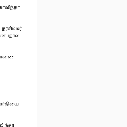
கோவிந்தா
நரசிம்மர்
என்பதால்
விண்ணை
ு
ூர்தியை
விந்தா