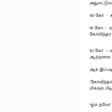
அதுமட்டும
10) கோ - 
11) கோ - வ
கோவிந்தா 
12) கோ -
ஆற்றலை உ
ஆக இப்படி
"கோவிந்தா
மிகவும் பி
*ஓம் நமோ