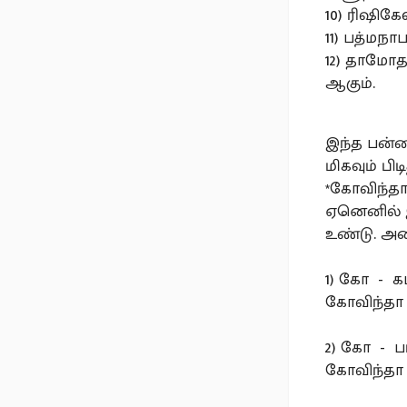
10) ரிஷிக
11) பத்மநா
12) தாமோத
ஆகும்.
இந்த பன்னி
மிகவும் பி
*கோவிந்தா*
ஏனெனில் இ
உண்டு. அ
1) கோ - க
கோவிந்தா
2) கோ - ப
கோவிந்தா