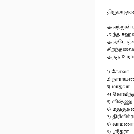
திருமாலுக
அவற்றுள் ப
அந்த சஹஸ்
அஷ்டோத்தர
சிறந்தவை
அந்த 12 நா
1) கேசவா
2) நாராய
3) மாதவா
4) கோவிந்
5) விஷ்ணு
6) மதுசூத
7) திரிவிக்
8) வாமணா
9) ஸ்ரீதரா