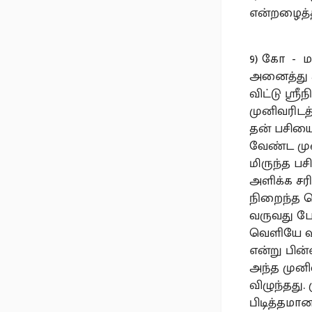
என்றழைத்
9) கோ - ம
அனைத்து ச
விட்டு ஸ்ர
முனிவரிடத
தன் பசியை
வேண்ட முன
மிருந்த ப
அளிக்க சர
நிறைந்த செ
வருவது போ
வெளியே வந
என்று பின
அந்த முனிவ
விழுந்தது
பிடித்தம