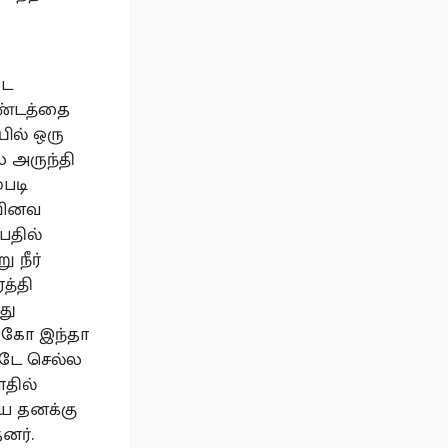
ிட
ுண்டத்தை
பில் ஒரு
ை அருந்தி
படி
 வினவ
பதில்
 நீர்
த்தி
து
, கோ இந்தா
்டே செல்ல
ாதில்
யே தனக்கு
னர்.