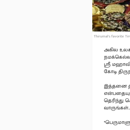
Thirumal's favorite T
அகில உலகங
நமக்கெல்ல
ஸ்ரீ மஹாவி
கோடி திர
இத்தனை தி
என்பதையும்
தெரிந்து 
வாருங்கள்...
*பெருமாளுக