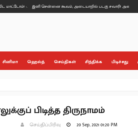
 -.
இனி சென்னை கூவம், அடையாறில் படகு சவாரி! அமைச்சர் மரிய வில்
சினிமா
ஹெல்த்
செய்திகள்
சிந்திக்க
பிடிச்சது
லுக்குப் பிடித்த திருநாமம்
செய்திப்பிரிவு
20 Sep, 2021 01:20 PM