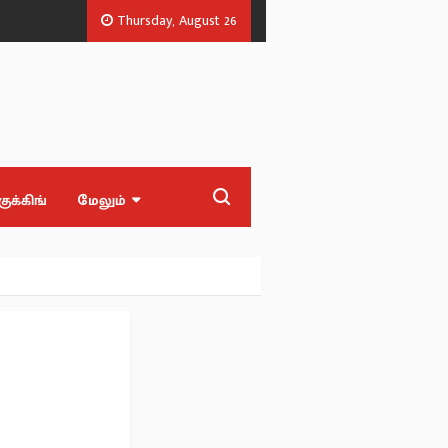
Thursday, August 26
சன்.
தமிழக பட்ஜெட் - எல்லாத்துக்கும் ஸ்டிக்கர் தான் ஒட்டிருக்காங்க! - எடப
குக்கிங்
மேலும்