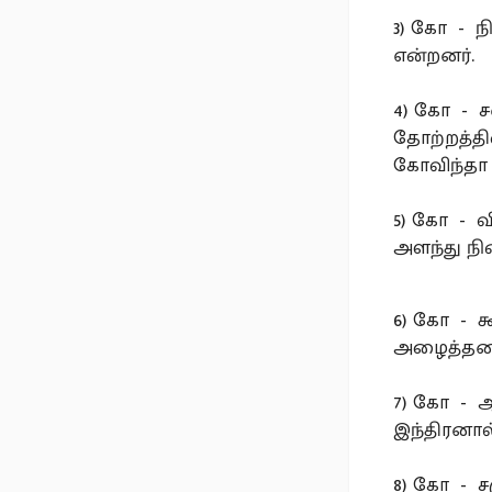
3) கோ - ந
என்றனர்.
4) கோ - சன
தோற்றத்தி
கோவிந்தா 
5) கோ - 
அளந்து நி
6) கோ - க
அழைத்தனர
7) கோ - ஆ
இந்திரனால
8) கோ - ச