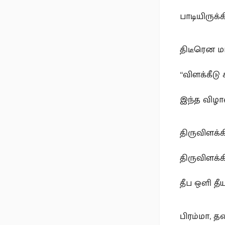
பாடியிருக்
திடீரென 
“விளக்கீட
இந்த விழ
திருவிளக்கி
திருவிளக்க
தீப ஒளி த
பிரம்மா, 