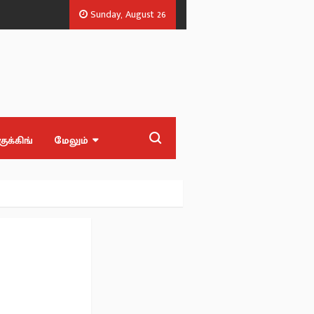
Sunday, August 26
ரபரப்பு புகார்.
முன்ன பின்ன பேப்பர் படிச்சிருந்தா.. உதயநிதிக்கு விஜய் ப
குக்கிங்
மேலும்