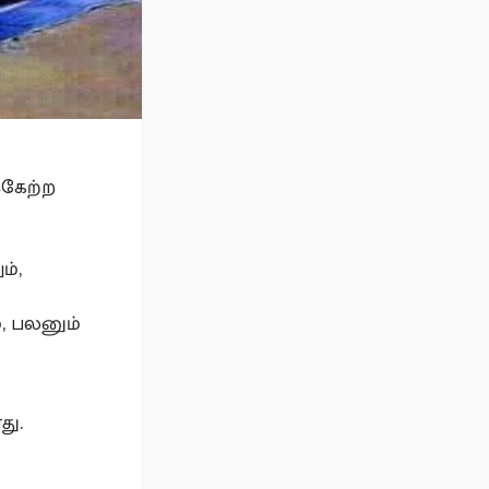
்கேற்ற
ம்,
, பலனும்
து.