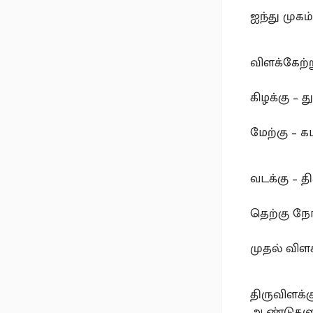
ஐந்து முக
விளக்கேற்
கிழக்கு – த
மேற்கு – க
வடக்கு – 
தெற்கு நோக
முதல் விளக
திருவிளக்
ஆண்டுகளு