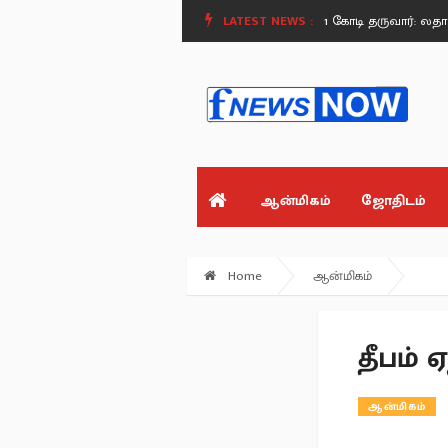
றையீடு!.
காவிரி இணைப்பு வந்தால்… ரூபாய் 1 கோடி தருவார்: லதா ரஜினிகாந்
LATEST NEWS :
ஆன்மிகம்
ஜோதிடம்
Home
ஆன்மிகம்
தீபம் 
ஆன்மிகம்