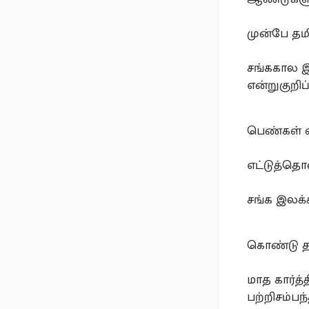
முன்பே த
சங்ககால இ
என்றுகுறிப
பெண்கள் வ
எட்டுத்தொ
சங்க இலக்
கொண்டு தம
மாத கார்த்
பற்றிசம்பந்