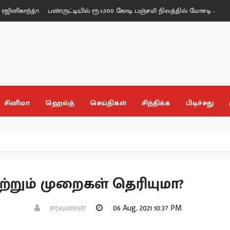
த்!!.
பண்ருட்டியில் ரூ.1,000 கோடி பஞ்சமி நிலத்தில் மோசடி - வேல்முருகன் ப
சினிமா
ஹெல்த்
செய்திகள்
சிந்திக்க
பிடிச்சது
ஏற்றும் முறைகள் தெரியுமா?
சரவணன்
06 Aug, 2021 10:37 PM