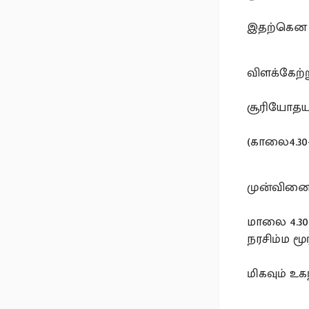
இதற்கென ப
விளக்கேற்ற
சூரியோதயத
(காலை4.30
முன்வினைப
மாலை 4.3
நரசிம்ம மூர்
மிகவும் உ