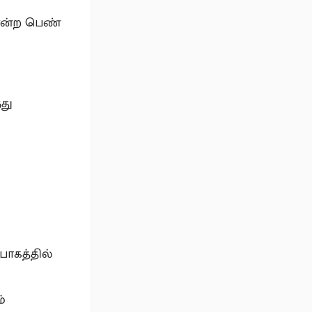
ை என்ற பெண்
து
பாகத்தில்
்