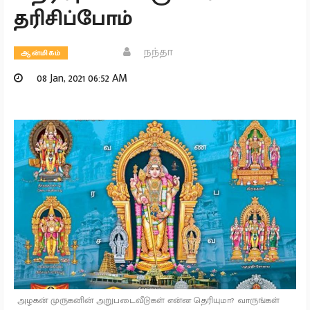
தரிசிப்போம்
நந்தா
ஆன்மிகம்
08 Jan, 2021 06:52 AM
அழகன் முருகனின் அறுபடைவீடுகள் என்ன தெரியுமா? வாருங்கள்