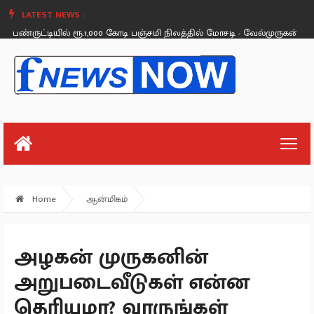
LATEST NEWS :
்டியில் ரூ.1,000 கோடி பஞ்சமி நிலத்தில் மோசடி - வேல்முருகன் பரபரப்பு புகார
Sunday, August 26
Home
ஆன்மிகம்
அழகன் முருகனின்
அறுபடைவீடுகள் என்ன
தெரியுமா? வாருங்கள்