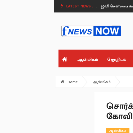
்டோம்.. தொட்டவர்களையும் விட மாட்டோம்! -.
LATEST NEWS :
இனி சென்னை கூவம், அடையா
ஆன்மிகம்
ஜோதிடம்
Home
ஆன்மிகம்
சொர்க
கோவில
ஆன்மிகம்