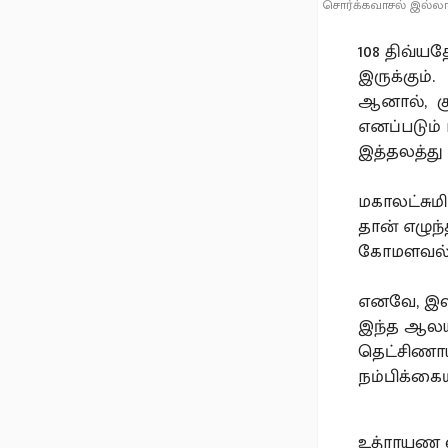
சொர்க்கவாசல் இல்ல
108 திவ்ய
இருக்கும்.
ஆனால், கு
எனப்படும்
இத்தலத்து
மகாலட்சு
தான் எழுந்
கோமளவல்ல
எனவே, இவர
இந்த ஆலயத
தெட்சிணாய
நம்பிக்கைய
உத்ராயண 