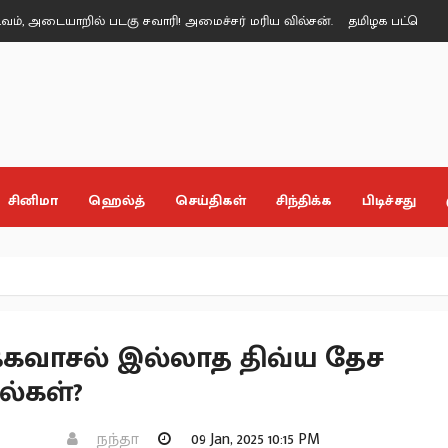
றில் படகு சவாரி! அமைச்சர் மரிய வில்சன்.
தமிழக பட்ஜெட் - எல்லாத்துக
சினிமா
ஹெல்த்
செய்திகள்
சிந்திக்க
பிடிச்சது
்கவாசல் இல்லாத திவ்ய தேச
்கள்?
நந்தா
09 Jan, 2025 10:15 PM