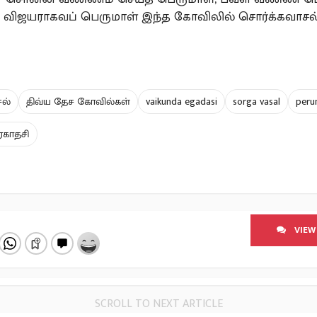
ுழி விஜயராகவப் பெருமாள் இந்த கோவிலில் சொர்க்கவாச
ல்
திவ்ய தேச கோவில்கள்
vaikunda egadasi
sorga vasal
peru
காதசி
VIEW
SCROLL TO NEXT ARTICLE