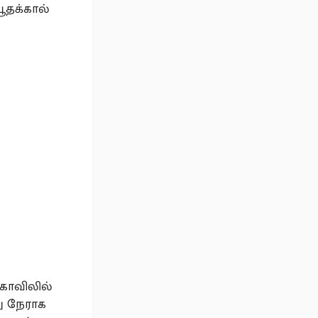
ூதக்கால்
கோவிலில்
ு நேராக