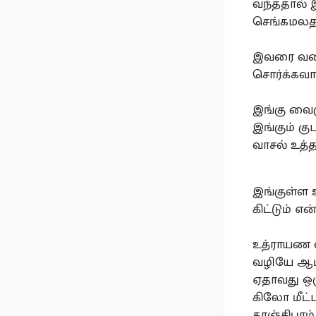
வந்ததால் 
செங்கமலதா
இவரை வணங்
சொர்க்கவா
இங்கு வைக
இங்கும் க
வாசல் உத்
இங்குள்ள
கிட்டும் எ
உத்ராயண 
வழியே ஆடி
ஏதாவது ஒரு 
கிலோ மீட்
காஞ்சிபு