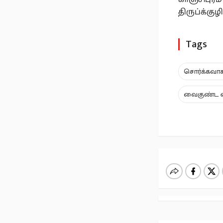
திருப்க்க
Tags
சொர்க்கவாச
வைகுண்ட ஏ