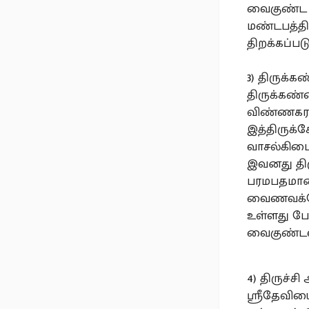
வைகுண்ட ஏ
மண்டபத்தி
திறக்கப்பட
3) திருக்
திருக்கண்
விண்ணகரம
இத்திருக்
வாசல்கிடை
இவனது தி
பரமபதமான
வைணவக்க
உள்ளது ப
வைகுண்டவ
4) திருச்
ஸ்ரீதேவிய