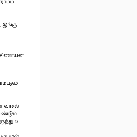
நாமம்
 இங்கு
தட்சிணாயன
ரமபதம்
ண வாசல்
ண்டும்.
ுந்து 12
ருமாள்,