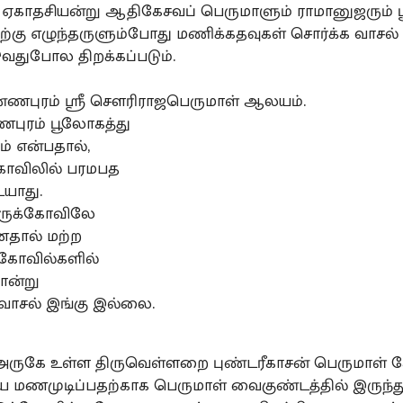
காதசியன்று ஆதிகேசவப் பெருமாளும் ராமானுஜரும் ப
ற்கு எழுந்தருளும்போது மணிக்கதவுகள் சொர்க்க வாசல்
ுவதுபோல திறக்கப்படும்.
கண்ணபுரம் ஸ்ரீ சௌரிராஜபெருமாள் ஆலயம்.
ணபுரம் பூலோகத்து
் என்பதால்,
கோவிலில் பரமபத
யாது.
ருக்கோவிலே
தால் மற்ற
ோவில்களில்
ோன்று
ாசல் இங்கு இல்லை.
சி அருகே உள்ள திருவெள்ளறை புண்டரீகாசன் பெருமாள் 
ை மணமுடிப்பதற்காக பெருமாள் வைகுண்டத்தில் இருந்த