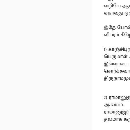
வழியே ஆடி
ஏதாவது ஒரு
இதே போன்
விபரம் கீழ
1) காஞ்சி
பெருமாள்
இவ்வாலய ம
சொர்க்கவா
திருநாமமும
2) ராமானு
ஆலயம்.
ராமானுஜர்
தலமாக கரு