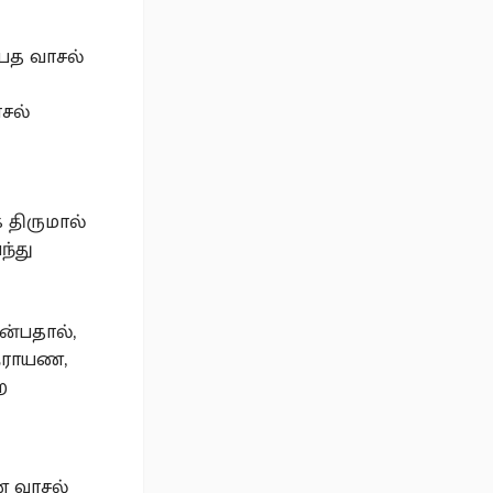
 பத வாசல்
சல்
.
 திருமால்
ந்து
ன்பதால்,
த்ராயண,
ற
ண வாசல்