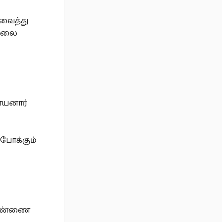
 வைத்து
வேலை
நாயனார்
 போக்கும்
 பெண்ணை