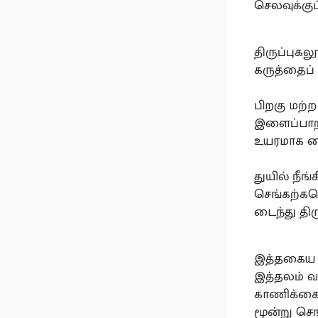
செலவுக்குப
திருப்பு
கருத்தைப் 
பிறகு மற்
இளைப்பாறி
உயரமாக வை
துயில் நீ
செங்கற்கள
டைந்து திர
இத்தகைய அற
இத்தலம் வ
காணிக்கைய
மூன்று செ