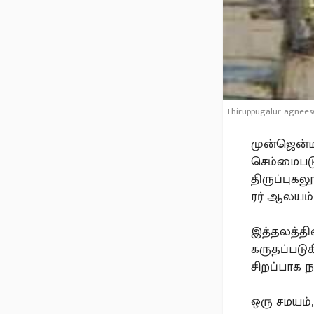
Thiruppugalur agnees
முன்ஜென்
செம்மைபடு
திருப்புகல
ரர் ஆலயம்
இத்தலத்தி
கருதப்படு
சிறப்பாக 
ஒரு சமயம