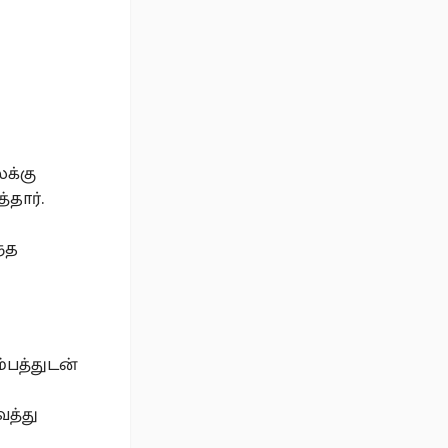
ு
க்கு
்தார்.
்த
ம்பத்துடன்
த்து