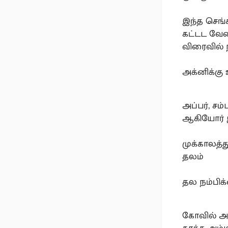
இந்த செங்
கட்டட வே
விரைவில் ந
அக்னிக்கு
அப்பர், சம
ஆகியோர் 
முக்காலத்
தலம்
தல நம்பிக
கோவில் அ