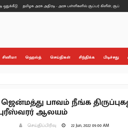
.
தமிழக அரசு அதிரடி - அரசு பள்ளிகளில் சூப்பர் கிளீன், சூப்பர் கேம்பஸ் திட்
சினிமா
ஹெல்த்
செய்திகள்
சிந்திக்க
பிடிச்சது
ென்மத்து பாவம் நீங்க திருப்புக
புரீஸ்வரர் ஆலயம்
செய்திப்பிரிவு
22 Jun, 2022 09:00 AM