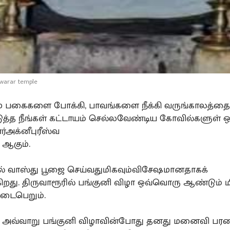
warar temple
ம பகைகளை போக்கி, பாவங்களை நீக்கி வருங்காலத்த
த்த நீங்கள் கட்டாயம் செல்லவேண்டிய கோவில்களுள் ஒ
ூர்அக்னீபுரீஸ்வ
 ஆகும்.
ல் வாஸ்து பூஜை செய்வதுமிகவும்விசேஷமானதாகக்
கிறது. திருவாரூரில் பங்குனி விழா ஒவ்வொரு ஆண்டும் ம
நடைபெறும்.
், அவ்வாறு பங்குனி விழாவின்போது தனது மனைவி பர