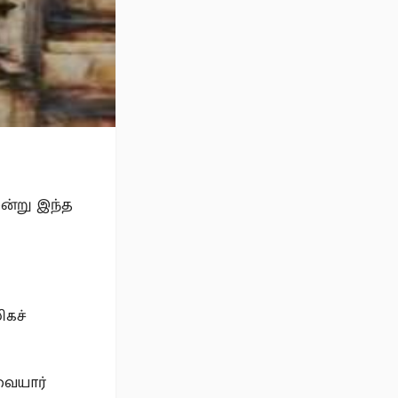
ை
ன்று இந்த
ிகச்
வையார்