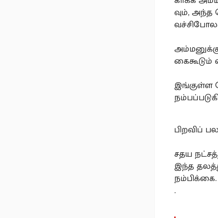
காக்க அம
வும், அந்
வச்சிபோலக
அம்மனுக்க
கைகூடும் எ
இங்குள்ள க
நம்பப்படுக
பிறவிப் ப
சதய நட்சத்
இந்த தலத
நம்பிக்கை.
.