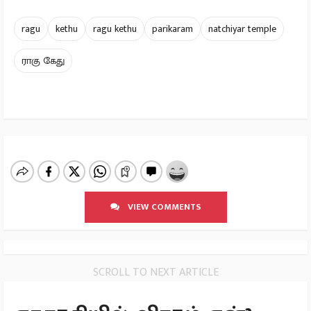
ragu
kethu
ragu kethu
parikaram
natchiyar temple
ராகு கேது
VIEW COMMENTS
SCROLL TO NEXT ARTICLE