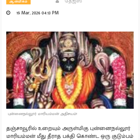
தேஜஸ்
ஆன்மிகம்
19 Mar, 2026 04:13 PM
புன்னைநல்லூர் மாரியம்மன் அதிசயம்!
தஞ்சாவூரில் உறையும் அருள்மிகு புன்னைநல்லூர்
மாரியம்மன் மீது தீராத பக்தி கொண்ட ஒரு குடும்பம்