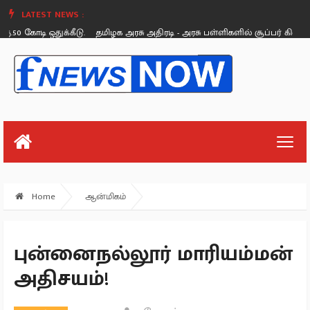
LATEST NEWS :
0 கோடி ஒதுக்கீடு.
தமிழக அரசு அதிரடி - அரசு பள்ளிகளில் சூப்பர் கிளீன், சூப்
Saturday, August 26
Home
ஆன்மிகம்
புன்னைநல்லூர் மாரியம்மன்
அதிசயம்!