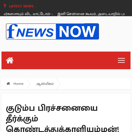
LATEST NEWS :
யும் விட மாட்டோம்! -.
இனி சென்னை கூவம், அடையாறில் படகு சவாரி! 
Friday, August 26
Home
ஆன்மிகம்
குடும்ப பிரச்சனையை
தீர்க்கும்
கொண்டத்துக்காளியம்மன்!