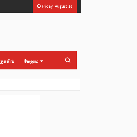
Friday, August 26
ம்.எல்.ஏக்கள்.
‘Blast' ஆக எதிர்பார்த்த மக்களுக்கு ‘Waste’ பட்ஜெட் - முன்
குக்கிங்
மேலும்