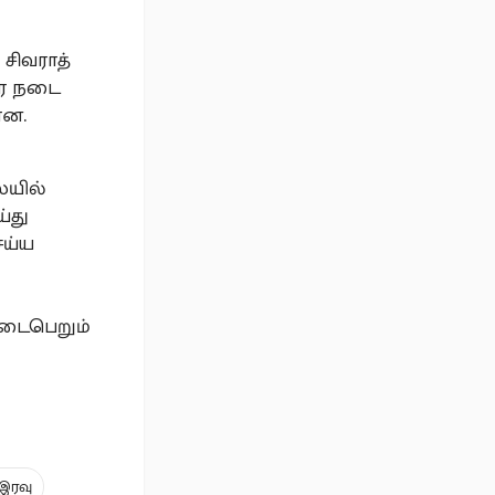
 சிவராத்
ரை நடை
ளன.
ையில்
ய்து
ெய்ய
நடைபெறும்
 இரவு