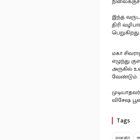
நிலைக்குச்
இந்த வருடம
திரி வழிப
பெறுகிறது
மகா சிவராத
எழுந்து கு
அருகில் உ
வேண்டும்.
முடியாதவர
விசேஷ பூஜ
Tags
sivaratri
m