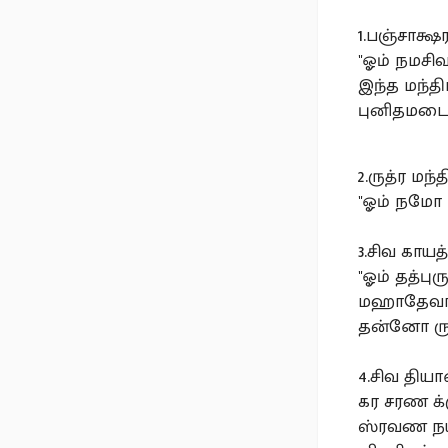
1.பஞ்சாக்ஷர
"ஓம் நமசி
இந்த மந்தி
புனிதமடைக
2.ருத்ர மந்த
"ஓம் நமோ 
3.சிவ காயத்
"ஓம் தத்ப
மஹாதேவா
தன்னோ ருத
4.சிவ தியா
கர சரண க்
ஸ்ரவண நய