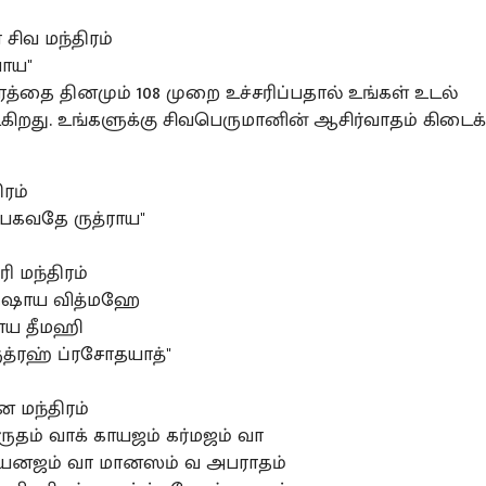
 சிவ மந்திரம்
வாய"
ரத்தை தினமும் 108 முறை உச்சரிப்பதால் உங்கள் உடல்
ிறது. உங்களுக்கு சிவபெருமானின் ஆசிர்வாதம் கிடைக்
ிரம்
பகவதே ருத்ராய"
ரி மந்திரம்
ுருஷாய வித்மஹே
ய தீமஹி
்ரஹ் ப்ரசோதயாத்"
ன மந்திரம்
ருதம் வாக் காயஜம் கர்மஜம் வா
னஜம் வா மானஸம் வ அபராதம்