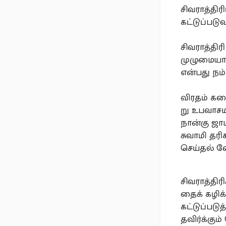
சிவராத்திர
கட்டுப்படு
சிவராத்தி
முழுமையான
என்பது நம்
விரதம் கட
று உபவாசம
நான்கு ஜாம
சுவாமி தர
செய்தல் வ
சிவராத்தி
தைக் கழிக
கட்டுப்பட
தவிர்க்கும