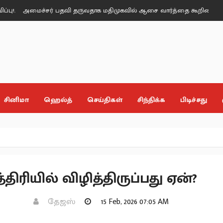
மைச்சர் பதவி தருவதாக மதிமுகவில் ஆசை வார்த்தை கூறினார்கள் - மதிமுக எ
சினிமா
ஹெல்த்
செய்திகள்
சிந்திக்க
பிடிச்சது
்திரியில் விழித்திருப்பது ஏன்?
தேஜஸ்
15 Feb, 2026 07:05 AM