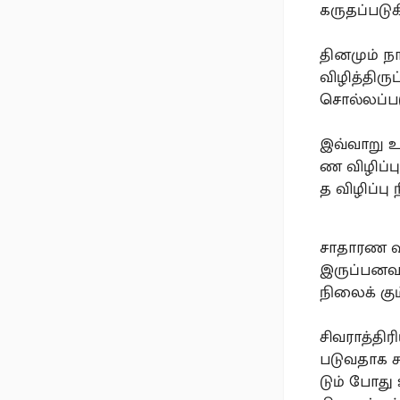
கருதப்படுக
தினமும் நா
விழித்திரு
சொல்லப்பட
இவ்வாறு உ
ண விழிப்ப
த விழிப்பு
சாதாரண வ
இருப்பனவாக
நிலைக் கு
சிவராத்திர
படுவதாக க
டும் போது